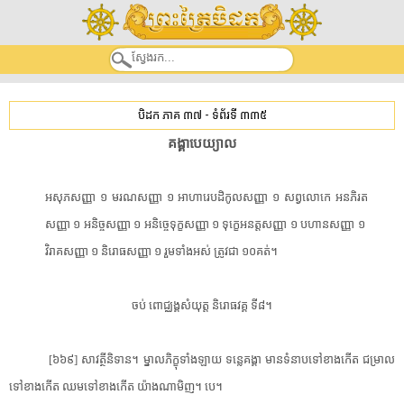
បិដក ភាគ ៣៧
-
ទំព័រទី ៣៣៥
​គង្គា​បេយ្យាល​
​អសុភ​សញ្ញា​ ​១​ ​មរណសញ្ញា​ ​១​ ​អាហា​រេប​ដិ​កូល​សញ្ញា​ ​១​ ​សព្វ​លោ​កេ​ ​អន​ភិ​រត​
សញ្ញា​ ​១​ ​អនិច្ចសញ្ញា​ ​១​ ​អ​និ​ច្ចេ​ទុក្ខ​សញ្ញា​ ​១​ ​ទុ​ក្ខេ​អនត្តសញ្ញា​ ​១​ ​បហា​ន​សញ្ញា​ ​១​ ​
វិរាគ​សញ្ញា​ ​១​ ​និរោធ​សញ្ញា​ ​១​ ​រួម​ទាំងអស់​ ​ត្រូវជា​ ​១០គត់​។​ ​
​ចប់​ ​ពោជ្ឈង្គ​សំយុត្ត​ ​និរោធ​វគ្គ​ ​ទី៨​។​
[​៦៦៩​]​ ​សាវត្ថី​និទាន​។​ ​ម្នាល​ភិក្ខុ​ទាំងឡាយ​ ​ទន្លេ​គង្គា​ ​មាន​ទំនាប​ទៅ​ខាងកើត​ ​ជម្រាល​
ទៅ​ខាងកើត​ ​ឈម​ទៅ​ខាងកើត​ ​យ៉ាងណាមិញ​។​ ​បេ​។​ ​