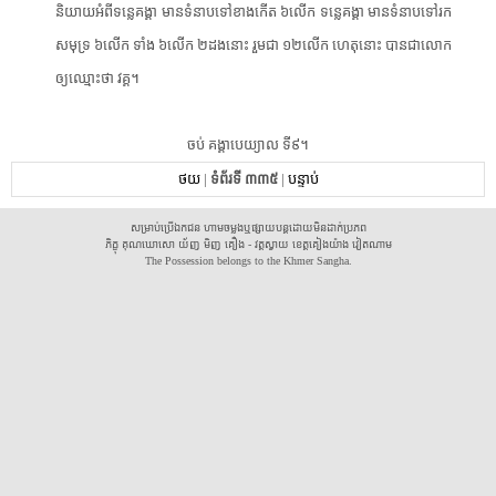
​និយាយ​អំពី​ទន្លេ​គង្គា​ ​មាន​ទំនាប​ទៅ​ខាងកើត​ ​៦លើក​ ​ទន្លេ​គង្គា​ ​មាន​ទំនាប​ទៅ​រក​
សមុទ្រ​ ​៦លើក​ ​ទាំង​ ​៦លើក​ ​២ដងនោះ​ ​រួម​ជា​ ​១២លើក​ ​ហេតុ​នោះ​ ​បាន​ជា​លោក​
ឲ្យ​ឈ្មោះថា​ ​វគ្គ​។​
​ចប់​ ​គង្គា​បេយ្យាល​ ​ទី៩​។​
ថយ
|
ទំព័រទី ៣៣៥
|
បន្ទាប់
សម្រាប់ប្រើឯកជន ហាមចម្លងឬផ្សាយបន្តដោយមិនដាក់ប្រភព
ភិក្ខុ គុណឃោសោ យ័ញ មិញ គឿង - វត្តស្វាយ ខេត្តគៀងយ៉ាង វៀតណាម
The Possession belongs to the Khmer Sangha.