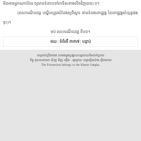
មិន​អាច​អ្នកណា​បំបែរ​ ​ឲ្យ​មាន​ទំនាប​ទៅ​រក​ទិសខាងលិច​វិញ​បាន​)​ ​១​។​ ​
(​ពល​ករណីយ​វគ្គ​ ​បណ្ឌិត​ត្រូវ​សំដែង​ឲ្យ​ពិស្តារ​ ​តាម​ទំនង​ពោជ្ឈង្គ​ ​នៃ​ពោជ្ឈង្គ​សំយុត្ត​ផង​
ចុះ​)​។​
​ចប់​ ​ពល​ករណីយ​វគ្គ​ ​ទី១១​។​
ថយ
|
ទំព័រទី ៣៣៧
|
បន្ទាប់
សម្រាប់ប្រើឯកជន ហាមចម្លងឬផ្សាយបន្តដោយមិនដាក់ប្រភព
ភិក្ខុ គុណឃោសោ យ័ញ មិញ គឿង - វត្តស្វាយ ខេត្តគៀងយ៉ាង វៀតណាម
The Possession belongs to the Khmer Sangha.