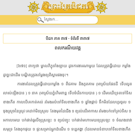
បិដក ភាគ ៣៧
-
ទំព័រទី ៣៣៧
​ពល​ករណីយ​វគ្គ​
[​៦៧១​]​ ​ពាក្យ​ថា​ ​ម្នាល​ភិក្ខុ​ទាំងឡាយ​ ​ដូច​ការងារ​ណាមួយ​ ​ដែល​ត្រូវ​ធ្វើ​ដោយ​ ​កម្លាំង​ ​
ដូច្នេះ​ជាដើម​ ​បណ្ឌិត​ត្រូវ​សម្តែង​ឲ្យ​ពិស្តារ​ផង​ចុះ​។​ ​
ការងារ​ដែល​ត្រូវ​ធ្វើ​ដោយ​កម្លាំង​ ​១​ ​ពីជគាម​ ​និង​ភូតគាម​ ​(​អាស្រ័យ​ផែនដី​ ​ទើប​លូត
លាស់​ឡើង​បាន​ ​)​ ​១​ ​នាគ​ ​(​អាស្រ័យ​ភ្នំ​ហិមពាន្ត​ ​ទើប​ចំរើន​កាយ​បាន​ ​)​ ​១​ ​ដើមឈើ​ទ្រេត​ទៅ​ទិស
ខាងកើត​ ​កាលបើ​គេ​កាត់​គល់​ ​រមែង​រលំ​ទៅ​ទិសខាងកើត​ ​១​ ​ឆ្នាំង​ផ្កាប់​ ​ទឹក​មិនដែល​ហូរ​ចូល​ ​១​ ​
ចុង​ស្រួច​នៃ​ស្រូវ​ ​គេដាក់​មិន​ស្រួល​ ​ ​តែង​មុត​ដៃជើង​ ​១​ ​ខ្យល់​លើ​អាកាស​ ​រមែង​បក់​ទៅ​គ្រប់ទិស​ ​១​ ​
អកាលមេឃ​ ​បក់​ផាត់​ធូលី​ឲ្យ​ស្រឡះ​ ​១​ ​ខ្យល់ព្យុះ​ ​បក់​ផាត់​មហាមេឃ​ឲ្យ​ស្រឡះ​ ​១​ ​ចំណង​នាវា​
សមុទ្រ​ ​តែង​ពុក​ផុយ​ ​១​ ​ផ្ទះ​សម្រាប់​អ្នកដំណើរ​ ​១​ ​ទន្លេ​គង្គា​ ​(​ដែល​មាន​ទំនាប​ទៅ​ទិសខាងកើត​ ​