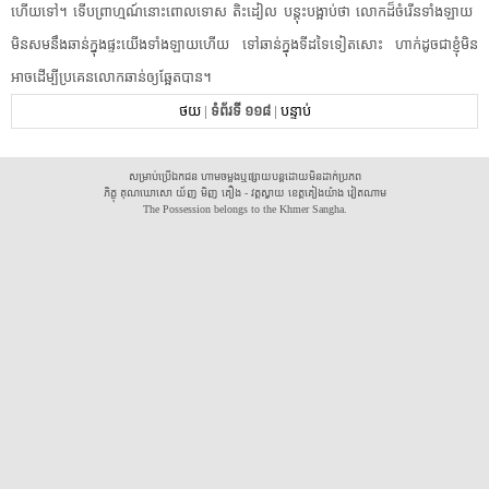
ហើយ​ទៅ​។​ ​ទើប​ព្រាហ្មណ៍​នោះ​ពោលទោស​ ​តិះដៀល​ ​បន្តុះ​បង្អាប់​ថា​ ​លោក​ដ៏​ចំរើន​ទាំងឡាយ​ ​
មិន​សមនឹង​ឆាន់​ក្នុង​ផ្ទះ​យើង​ទាំងឡាយ​ហើយ​ ​ទៅ​ឆាន់​ក្នុង​ទី​ដទៃទៀត​សោះ​ ​ហាក់ដូចជា​ខ្ញុំ​មិន​
អាច​ដើម្បី​ប្រគេន​លោក​ឆាន់​ឲ្យ​ឆ្អែត​បាន​។​
ថយ
|
ទំព័រទី ១១៨
|
បន្ទាប់
សម្រាប់ប្រើឯកជន ហាមចម្លងឬផ្សាយបន្តដោយមិនដាក់ប្រភព
ភិក្ខុ គុណឃោសោ យ័ញ មិញ គឿង - វត្តស្វាយ ខេត្តគៀងយ៉ាង វៀតណាម
The Possession belongs to the Khmer Sangha.