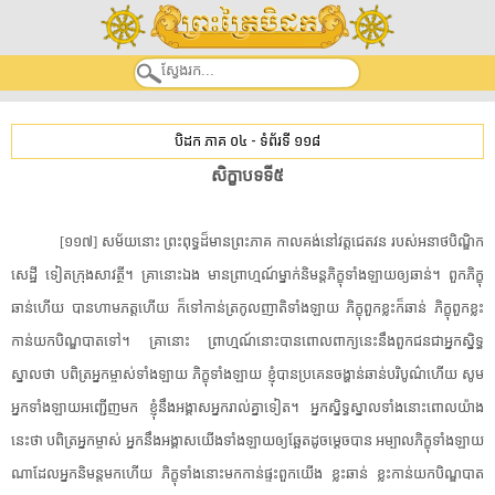
បិដក ភាគ ០៤
-
ទំព័រទី ១១៨
សិក្ខាបទ​ទី៥​
[​១១៧​]​ ​សម័យ​នោះ​ ​ព្រះពុទ្ធ​ដ៏​មាន​ព្រះ​ភាគ​ ​កាល​គង់នៅ​វត្ត​ជេតវន​ ​របស់​អនាថបិណ្ឌិក​
សេដ្ឋី​ ​ទៀត​ក្រុង​សាវត្ថី​។​ ​គ្រានោះ​ឯង​ ​មាន​ព្រាហ្មណ៍​ម្នាក់​និមន្ត​ភិក្ខុ​ទាំងឡាយ​ឲ្យ​ឆាន់​។​ ​ពួក​ភិក្ខុ​
ឆាន់​ហើយ​ ​បាន​ហាម​ភត្ត​ហើយ​ ​ក៏​ទៅកាន់​ត្រកូល​ញាតិ​ទាំងឡាយ​ ​ភិក្ខុ​ពួក​ខ្លះ​ក៏​ឆាន់​ ​ភិក្ខុ​ពួក​ខ្លះ​
កាន់​យក​បិណ្ឌបាត​ទៅ​។​ ​គ្រានោះ​ ​ព្រាហ្មណ៍​នោះ​បាន​ពោល​ពាក្យ​នេះ​នឹង​ពួក​ជន​ជា​អ្នក​ស្និទ្ធ
ស្នាល​ថា​ ​បពិត្រ​អ្នក​ម្ចាស់​ទាំងឡាយ​ ​ភិក្ខុ​ទាំងឡាយ​ ​ខ្ញុំ​បាន​ប្រគេន​ចង្ហាន់​ឆាន់​បរិបូណ៌​ហើយ​ ​សូម
អ្នក​ទាំងឡាយ​អញ្ជើញ​មក​ ​ខ្ញុំ​នឹង​អង្គាស​អ្នករាល់គ្នា​ទៀត​។​ ​អ្នក​ស្និទ្ធស្នាល​ទាំងនោះ​ពោល​យ៉ាង
នេះ​ថា​ ​បពិត្រ​អ្នក​ម្ចាស់​ ​អ្នក​នឹង​អង្គាស​យើង​ទាំងឡាយ​ឲ្យ​ឆ្អែត​ដូចម្តេច​បាន​ ​អម្បាល​ភិក្ខុ​ទាំងឡាយ​
ណា​ដែល​អ្នក​និមន្ត​មក​ហើយ​ ​ភិក្ខុ​ទាំងនោះ​មកកាន់​ផ្ទះ​ពួក​យើង​ ​ខ្លះ​ឆាន់​ ​ខ្លះ​កាន់​យក​បិណ្ឌបាត​