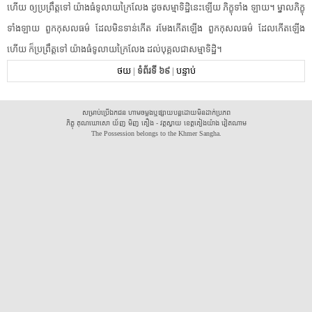
ហើយ​ ​ឲ្យ​ប្រព្រឹត្តទៅ​ ​យ៉ាង​ធំ​ទូលាយ​ក្រៃលែង​ ​ដូច​សម្មាទិដ្ឋិ​នេះ​ឡើយ​ ​ភិក្ខុ​ទាំង​ ​ឡាយ​។​ ​ម្នាល​ភិក្ខុ​
ទាំងឡាយ​ ​ពួក​កុសលធម៌​ ​ដែល​មិនទាន់​កើត​ ​រមែង​កើតឡើង​ ​ពួក​កុសលធម៌​ ​ដែល​កើតឡើង​
ហើយ​ ​ក៏​ប្រព្រឹត្តទៅ​ ​យ៉ាង​ធំ​ទូលាយ​ក្រៃលែង​ ​ដល់​បុគ្គល​ជា​សម្មាទិដ្ឋិ​។​
ថយ
|
ទំព័រទី ៦៩
|
បន្ទាប់
សម្រាប់ប្រើឯកជន ហាមចម្លងឬផ្សាយបន្តដោយមិនដាក់ប្រភព
ភិក្ខុ គុណឃោសោ យ័ញ មិញ គឿង - វត្តស្វាយ ខេត្តគៀងយ៉ាង វៀតណាម
The Possession belongs to the Khmer Sangha.