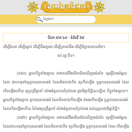
បិដក ភាគ ៤០
-
ទំព័រទី ៦៩
​ដើម្បី​រំលត់​ ​ដើម្បី​រម្ងាប់​ ​ដើម្បី​ដឹង​ច្បាស់​ ​ដើម្បី​ត្រាស់​ដឹង​ ​ដើម្បី​និព្វាន​ដោយពិត​។​
​ចប់​ ​វគ្គ​ ​ទី១​។​
[​១៨១​]​ ​ម្នាល​ភិក្ខុ​ទាំងឡាយ​ ​តថាគត​រំពឹងមើល​មិនឃើញ​ធម៌​ដទៃ​ ​សូម្បីតែ​ធម៌​មួយ​ ​
ដែល​ ​ជាហេតុ​នាំឲ្យ​ពួក​អកុសលធម៌​ ​ដែល​មិនទាន់​កើត​ ​ឲ្យ​កើតឡើង​ ​ឬ​ពួក​អកុសលធម៌​ ​ដែល​
កើតឡើង​ហើយ​ ​ឲ្យ​ប្រព្រឹត្តទៅ​ ​យ៉ាង​ធំ​ទូលាយ​ក្រៃលែង​ ​ដូច​មិច្ឆាទិដ្ឋិ​នេះ​ឡើយ​ ​ភិក្ខុ​ទាំងឡាយ​។​ ​
ម្នាល​ភិក្ខុ​ទាំងឡាយ​ ​ពួក​អកុសលធម៌​ ​ដែល​មិនទាន់​កើតឡើង​ ​រមែង​កើតឡើង​ ​ឬ​ពួក​អកុសលធម៌​ ​
ដែល​កើតឡើង​ហើយ​ ​ក៏​រមែង​ប្រព្រឹត្តទៅ​ ​យ៉ាង​ធំ​ទូលាយ​ក្រៃលែង​ ​ដល់​បុគ្គល​ជា​មិច្ឆាទិដ្ឋិ​។​
[​១៨២​]​ ​ម្នាល​ភិក្ខុ​ទាំងឡាយ​ ​តថាគត​រំពឹងមើល​មិនឃើញ​ធម៌​ដទៃ​ ​សូម្បីតែ​ធម៌​មួយ​ ​
ដែល​ជាហេតុ​នាំ​ពួក​កុសលធម៌​ ​ដែល​មិនទាន់​កើត​ ​ឲ្យ​កើតឡើង​ ​ឬ​ពួក​កុសលធម៌​ ​ដែល​ ​កើតឡើង​