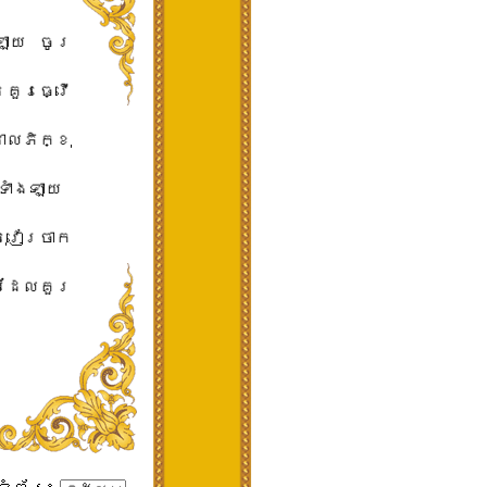
ាយ​ ​ចូរ​
ន​គួរ​ធ្វើ
ាល​ភិក្ខុ​
ទាំងឡាយ​ ​
ុ​វៀរចាក​
៌​ដែល​គួរ​