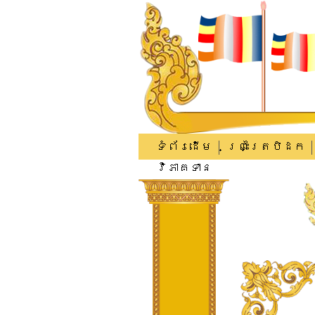
ទំព័រដើម
ព្រះត្រៃបិដក
វិភាគទាន