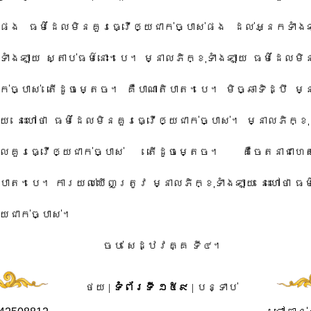
​ផង​ ​ធម៌​ដែល​មិន​គួរ​ធ្វើឲ្យ​ជាក់ច្បាស់​ផង​ ​ដល់​អ្នក​ទាំងឡ
ាំងឡាយ​ ​ស្តាប់ធម៌​នោះ​។​បេ​។​ ​ម្នាល​ភិក្ខុ​ទាំងឡាយ​ ​ធម៌​ដែល​មិ
ក់ច្បាស់​ ​តើ​ដូចម្តេច​។​ ​គឺ​បាណាតិបាត​។​បេ​។​ ​មិច្ឆាទិដ្ឋិ​ ​ម្ន
យ​ ​នេះ​ហៅថា​ ​ធម៌​ដែល​មិន​គួរ​ធ្វើឲ្យ​ជាក់ច្បាស់​។​ ​ម្នាល​ភិក្ខុ​
ែល​គួរ​ធ្វើឲ្យ​ជាក់ច្បាស់​ ​តើ​ដូចម្តេច​។​ ​គឺ​ចេតនា​ជាហេត
បាត​។​បេ​។​ ​ការយល់ឃើញ​ត្រូវ​ ​ម្នាល​ភិក្ខុ​ទាំងឡាយ​ ​នេះ​ហៅថា​ ​ធម
យ​ជាក់ច្បាស់​។​
​ចប់​ ​សេដ្ឋ​វគ្គ​ ​ទី៤​។​
ថយ
|
ទំព័រទី ១៥៩
|
បន្ទាប់