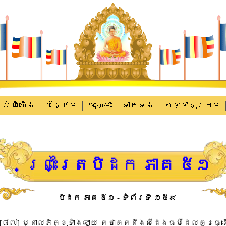
អំពីយើង
បន្ថែម
ចុះឈ្មោះ
ទាក់​ទង
សទ្ទានុក្រម
ព្រះត្រៃបិដក ភាគ ៥១
បិដក ភាគ ៥១ - ទំព័រទី ១៥៩
​[​៨៧​]​ ​ម្នាល​ភិក្ខុ​ទាំងឡាយ​ ​តថាគត​នឹង​សំដែងធម៌​ដែល​គួរ​ធ្