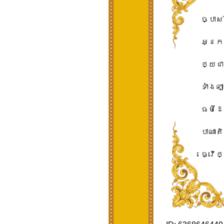
ច្បាស់
អ្នក​ទ
ឲ្យ​ជា
ទាំងឡា
ធម៌​ដ
បាណាតិ
ធ្វើឲ្