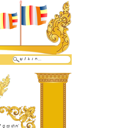
វើឲ្យ​ជាក់