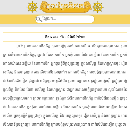
បិដក ភាគ ៥៤
-
ទំព័រទី ២២៣
​[​៧២​]​ ​លុះ​កោ​កាលិក​ភិក្ខុ​ ​ក្រាបបង្គំទូល​យ៉ាងនេះ​ហើយ​ ​ទើប​ព្រះមានព្រះភាគ​ ​ទ្រង់​
ត្រាស់​នឹង​កោ​កាលិក​ភិក្ខុ​ដូច្នេះ​ថា​ ​នែ​កោ​កាលិក​ ​អ្នក​កុំ​ពោល​យ៉ាងនេះ​ឡើយ​ ​នែ​កោ​កាលិក​ ​អ្នក​កុំ​
ពោល​យ៉ាងនេះ​ឡើយ​ ​នែ​កោ​កាលិក​ ​អ្នក​ចូរ​ធ្វើ​ចិត្ត​ឲ្យ​ជ្រះ​ថា្ល​ ​ក្នុង​សារីបុត្ត​ ​និង​មោគ្គល្លាន​ចុះ​ ​ដ្បិត​
សារីបុត្ត​ ​និង​មោគ្គល្លាន​ ​មាន​សីល​ជាទីស្រឡាញ់​។​ ​កោ​កាលិក​ភិក្ខុ​ ​ក្រាបបង្គំទូល​ព្រះមានព្រះភាគ​ ​
ជា​គំរប់​ពីរ​ដង​ទៀត​ ​ដូច្នេះ​ថា​ ​បពិត្រ​ព្រះអង្គ​ដ៏​ចំរើន​ ​ព្រះមានព្រះភាគ​ ​គួរ​ខ្ញុំ​ព្រះអង្គ​ជឿ​ ​គួរ​ខ្ញុំ​ព្រះអង្គ​
ចូលចិត្ត​ ​ពិតមែន​ ​តែថា​ ​សារីបុត្ត​ ​និង​មោគ្គល្លាន​ ​ជា​អ្នកមាន​សេចក្តី​ប្រាថ្នា​លាមក​ ​លុះអំណាច​នៃ​
សេចក្តី​ប្រាថ្នា​លាមក​។​ ​ព្រះមានព្រះភាគ​ ​ទ្រង់​ត្រាស់​នឹង​កោ​កាលិក​ភិក្ខុ​ ​ជា​គំរប់​ពីរ​ដង​ទៀត​ ​ដូច្នេះ​
ថា​ ​នែ​កោ​កាលិក​ ​អ្នក​កុំ​ពោល​យ៉ាងនេះ​ឡើយ​ ​នែ​កោ​កាលិក​ ​អ្នក​កុំ​ពោល​យ៉ាងនេះ​ឡើយ​ ​នែ​កោ​
កាលិក​ ​អ្នក​ចូរ​ធ្វើ​ចិត្ត​ឲ្យ​ជ្រះថ្លា​ ​ក្នុង​សារីបុត្ត​ ​និង​មោគ្គល្លាន​ចុះ​ ​ដ្បិត​សារីបុត្ត​ ​និង​មោគ្គល្លាន​ ​មាន​
សីល​ជាទីស្រឡាញ់​។​ ​កោ​កាលិក​ភិក្ខុ​ ​ក្រាបបង្គំទូល​ព្រះមានព្រះភាគ​ ​ជា​គំរប់​បីដង​ទៀត​ ​ដូច្នេះ​ថា​ ​