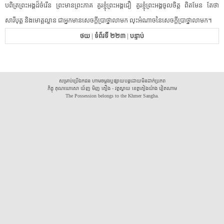
បពិត្រ​ព្រះអង្គ​ដ៏​ចំរើន​ ​ព្រះមានព្រះភាគ​ ​គួរ​ខ្ញុំ​ព្រះអង្គ​ជឿ​ ​គួរ​ខ្ញុំ​ព្រះអង្គ​ចូលចិត្ត​ ​ពិតមែន​ ​តែថា​
សារីបុត្ត​ ​និង​មោគ្គល្លាន​ ​ជា​អ្នកមាន​សេចក្តី​ប្រាថ្នា​លាមក​ ​លុះអំណាច​នៃ​សេចក្តី​ប្រាថ្នា​លាមក​។​
ថយ
|
ទំព័រទី ២២៣
|
បន្ទាប់
សម្រាប់ប្រើឯកជន ហាមចម្លងឬផ្សាយបន្តដោយមិនដាក់ប្រភព
ភិក្ខុ គុណឃោសោ យ័ញ មិញ គឿង - វត្តស្វាយ ខេត្តគៀងយ៉ាង វៀតណាម
The Possession belongs to the Khmer Sangha.