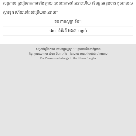
សព្វកាល​ ​គួរ​វៀរចាក​កាម​ទាំងឡាយ​ ​លុះ​លះ​កាម​ទាំងនោះ​ហើយ​ ​ទើប​ឆ្លង​អន្លង់​បាន​ ​ដូចជា​បុរស​
ស្តារទូក​ ​ហើយ​ទៅដល់​ត្រើយ​ខាងនាយ​។​
​ចប់​ ​កាម​សូត្រ​ ​ទី១​។​
ថយ
|
ទំព័រទី ២៦៥
|
បន្ទាប់
សម្រាប់ប្រើឯកជន ហាមចម្លងឬផ្សាយបន្តដោយមិនដាក់ប្រភព
ភិក្ខុ គុណឃោសោ យ័ញ មិញ គឿង - វត្តស្វាយ ខេត្តគៀងយ៉ាង វៀតណាម
The Possession belongs to the Khmer Sangha.