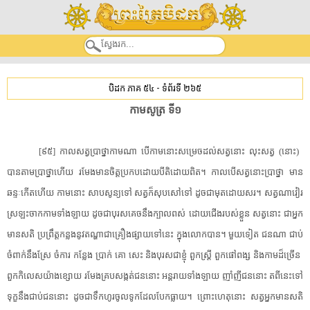
បិដក ភាគ ៥៤
-
ទំព័រទី ២៦៥
​កាម​សូត្រ​ ​ទី១​
[​៩៥​]​ ​កាល​សត្វ​ប្រាថ្នា​កាម​ណា​ ​បើ​កាម​នោះ​សម្រេច​ដល់​សត្វ​នោះ​ ​លុះ​សត្វ​ ​(​នោះ​)​ ​
បាន​តាមប្រាថ្នា​ហើយ​ ​រមែង​មានចិត្ត​ប្រកបដោយ​បីតិ​ដោយពិត​។​ ​កាលបើ​សត្វ​នោះ​ប្រាថ្នា​ ​មាន​
ឆន្ទៈ​កើត​ហើយ​ ​កាម​នោះ​ ​សាបសូន្យ​ទៅ​ ​សត្វ​ក៏​សុបសៅ​ទៅ​ ​ដូចជា​មុត​ដោយ​សរ​។​ ​សត្វ​ណា​វៀរ​
ស្រឡះ​ចាក​កាម​ទាំងឡាយ​ ​ដូចជា​បុរស​គេច​នឹង​ក្បាល​ពស់​ ​ដោយ​ជើង​របស់​ខ្លួន​ ​សត្វ​នោះ​ ​ជា​អ្នក
មាន​សតិ​ ​ប្រព្រឹត្ត​កន្លង​នូវ​តណ្ហា​ជា​គ្រឿង​ផ្សាយ​ទៅ​នេះ​ ​ក្នុង​លោក​បាន​។​ ​មួយទៀត​ ​ជន​ណា​ ​ជាប់​
ចំពាក់​នឹង​ស្រែ​ ​ចំការ​ ​កន្លែង​ ​ប្រាក់​ ​គោ​ ​សេះ​ ​និង​បុរស​ជា​ខ្ញុំ​ ​ពួក​ស្រ្តី​ ​ពួក​ផៅពង្ស​ ​និង​កាម​ដ៏​ច្រើន​ ​
ពួក​កិលេស​យ៉ាង​ខ្សោយ​ ​រមែង​គ្រប​សង្កត់​ជន​នោះ​ ​អន្តរាយ​ទាំងឡាយ​ ​ញាំញី​ជន​នោះ​ ​តពីនេះទៅ​
​ទុក្ខ​នឹង​ជាប់​ជន​នោះ​ ​ដូចជា​ទឹកហូរ​ចូលទូក​ដែល​បែកធ្លាយ​។​ ​ព្រោះហេតុនោះ​ ​សត្វ​អ្នកមាន​សតិ​