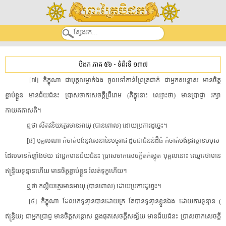
បិដក ភាគ ៥៦
-
ទំព័រទី ១៣៧
​[​៧​]​ ​ភិក្ខុ​ណា​ ​ជា​បុគ្គល​ម្នាក់ឯង​ ​ចូល​ទៅកាន់​ព្រៃ​ត្រជាក់​ ​ជា​អ្នក​សន្តោស​ ​មានចិត្ត​
ខ្ជាប់ខ្ជួន​ ​មានជ័យ​ជំនះ​ ​ប្រាសចាក​សេចក្តី​ព្រឺរោម​ ​(​ភិក្ខុ​នោះ​ ​ឈ្មោះថា​)​ ​មាន​ប្រាជ្ញា​ ​រក្សា​
កាយគតាសតិ​។​
ឮថា​ ​សី​ត​វនិ​យត្ថេ​រមាន​អាយុ​ ​(​បាន​ពោល​)​ ​ដោយ​ប្រការ​ដូច្នេះ​។​
[​៨​]​ ​បុគ្គល​ណា​ ​កំចាត់​បង់​នូវ​សេនា​នៃ​មច្ចុរាជ​ ​ដូចជា​ជំនន់​ដ៏​ធំ​ ​កំចាត់​បង់​នូវ​ស្ពាន​បបុស​ ​
ដែល​មាន​កំឡាំង​ថយ​ ​ជា​អ្នកមាន​ជ័យជំនះ​ ​ប្រាសចាក​សេចក្តី​តក់ស្លុត​ ​បុគ្គល​នោះ​ ​ឈ្មោះថា​មាន​
ឥន្ទ្រិយ​ទូន្មាន​ហើយ​ ​មានចិត្ត​ខ្ជាប់ខ្ជួន​ ​រំលត់ទុក្ខ​ហើយ​។​ ​
ឮថា​ ​ភល្លិ​យត្ថេ​រមាន​អាយុ​ ​(​បាន​ពោល​)​ ​ដោយ​ប្រការ​ដូច្នេះ​។​
[​៩​]​ ​ភិក្ខុ​ណា​ ​ដែលគេ​ទូន្មាន​បាន​ដោយ​ក្រ​ ​តែ​បាន​ទូន្មាន​ខ្លួនឯង​ ​ដោយ​ការ​ទូន្មាន​ ​(​
ឥន្ទ្រិយ​)​ ​ជា​អ្នកប្រាជ្ញ​ ​មានចិត្ត​សន្តោស​ ​ឆ្លងផុត​សេចក្តី​សង្ស័យ​ ​មានជ័យ​ជំនះ​ ​ប្រាសចាក​សេចក្តី​