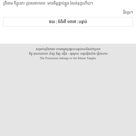
ព្រឺរោម​ ​ភិក្ខុ​នោះ​ ​ប្រាសចាក​រាគៈ​ ​មានចិត្ត​ខ្ជាប់ខ្ជួន​ ​រំលត់ទុក្ខ​ហើយ​។​ ​
​វី​រត្ថេរ​។​
ថយ
|
ទំព័រទី ១៣៧
|
បន្ទាប់
សម្រាប់ប្រើឯកជន ហាមចម្លងឬផ្សាយបន្តដោយមិនដាក់ប្រភព
ភិក្ខុ គុណឃោសោ យ័ញ មិញ គឿង - វត្តស្វាយ ខេត្តគៀងយ៉ាង វៀតណាម
The Possession belongs to the Khmer Sangha.