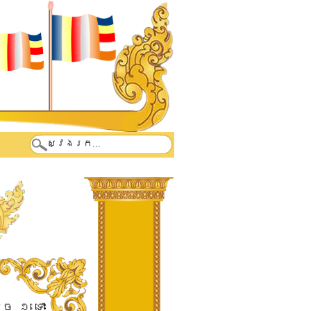
 ​១​ ​ទោះ​