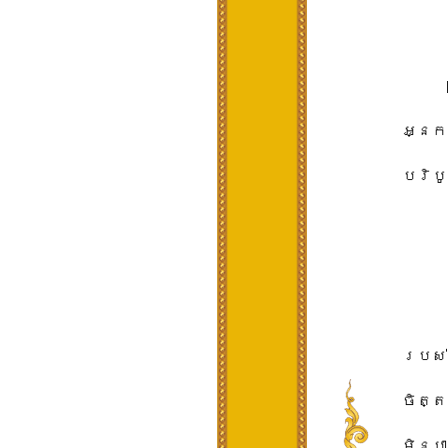
អ្នក​ទ
បរិបូណ
របស់ខ្
ចិត្តប
មិនបា