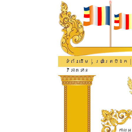
ទំព័រដើម
ព្រះត្រៃបិដក
វិភាគទាន
​កាល​អ