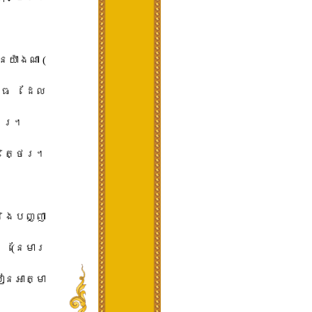
យ៉ាងណា​ ​(​
្ធ​ ​ដែល​
ែរ​។​
រិត្ថេរ​។​
​និង​បញ្ញា​
(​នែ​មារ​
ៀន​អាត្មា​