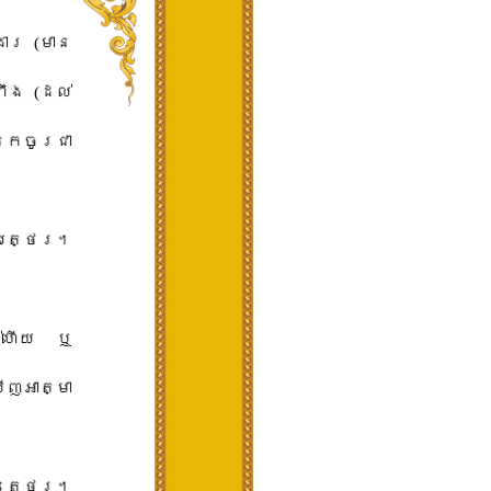
ារ​ ​(​មាន​
ង​ ​(​ដល់​
នក​ចូរ​ជា​
លត្ថេរ​។​
់​ហើយ​ ​ឬ
ញ​អាត្មា​
ុ​ត្ថេ​រ​។​