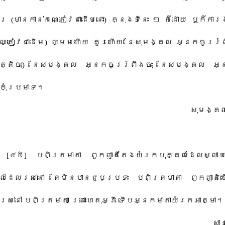
 ​(​មាន​កាន់​ក​ណ្តៀវ​ជាដើម​នោះ​)​ ​ក្នុង​ទីនេះ​ ​ៗ​ ​ក៏ដោយ​ ​ឬក៏​ការង
​ណ្តៀវ​ជាដើម​)​ ​ល្មម​ហើយ​ ​គួរ​ហើយ​ ​នែ​សុ​មង្គល​ ​អ្នក​ចូរ​រំពឹ
តិ​ចុះ​)​ ​នែ​សុ​មង្គល​ ​អ្នក​ចូរ​រំពឹង​ចុះ​ ​នែ​សុ​មង្គល​ ​អ្
ុំ​ប្រមាទ​។​
​សុ​មង្គ​
[​៤៥​]​ ​បពិត្រ​មាតា​ ​ពួក​ញាតិ​តែង​យំ​រក​បុគ្គល​ដែល​ស្លាប
​ដែល​រស់នៅ​ ​តែ​មិនបាន​ជួបប្រទះ​ ​បពិត្រ​មាតា​ ​ពួក​ញាតិ​ឃើ
រស់នៅ​ ​បពិត្រ​មាតា​ ​ព្រោះ​ហេតុអ្វី​ ​ទើប​អ្នក​មាតា​យំ​រក​អាត្មា​។​
​សាន