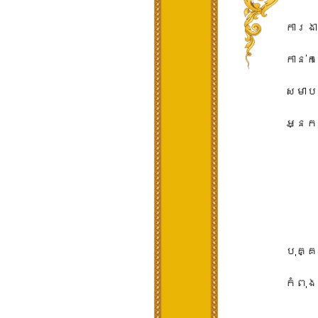
ការងារ​
កាន់​ក
សមាបត្
អ្នក​ក
បុគ្គល
កំពុង​