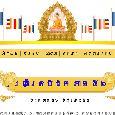
អំពីយើង
បន្ថែម
ចុះឈ្មោះ
ទាក់​ទង
សទ្ទានុក្រម
ព្រះត្រៃបិដក ភាគ ៥៦
បិដក ភាគ ៥៦ - ទំព័រទី ១៥០
ញ​កាន់​ក​ណ្តៀវ​ ​១​ ​កាល​អញ​កាន់​នង្គ័ល​ ​១​ ​កាល​អញ​កាន់​ចប​តូច​