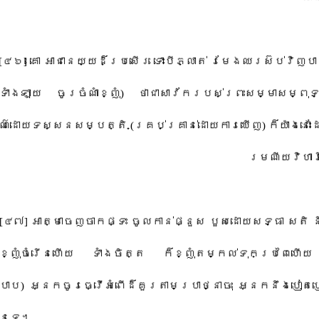
[​៤៦​]​ ​គោ​ ​អាជានេយ្យ​ដ៏​ប្រសើរ​ ​ទោះបី​ភ្លាត់​ ​រមែង​ឈរ​ស៊ប់​វិញ​បាន​
ាំងឡាយ​ ​ចូរ​ចំណាំ​ខ្ញុំ​)​ ​ថា​ជា​សាវ័ក​របស់​ព្រះសម្មាសម្ពុទ
៌​ដោយ​ទស្សន​សម្បត្តិ​ ​(​គ្រប់គ្រាន់​ដោយ​ការ​ឃើញ​)​ ​ក៏​យ៉ាងនោះ​ដ
​រមណីយ​វិ​ហា​
[​៤៧​]​ ​អាត្មា​ចេញ​ចាក​ផ្ទះ​ ​ចូលកាន់​ផ្នួស​ ​បួស​ដោយ​សទ្ធា​ ​សតិ​ 
ញុំ​ចំរើន​ហើយ​ ​ទាំង​ចិត្ត​ ​ក៏​ខ្ញុំ​តម្កល់ទុក​ប្រពៃ​ហើយ​ ​
ាប​)​ ​អ្នក​ចូរ​ធ្វើអំពើ​ដ៏​គួរ​តាមប្រាថ្នា​ចុះ​ ​អ្នក​នឹង​បៀតប
នទេ​។​