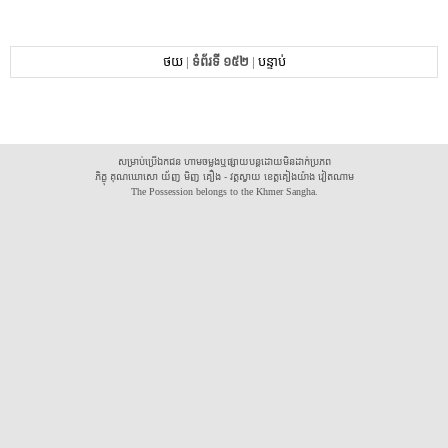
ថយ
|
ទំព័រទី ១៥២
|
បន្ទាប់
សម្រាប់ប្រើឯកជន ហាមចម្លងឬផ្សាយបន្តដោយមិនដាក់ប្រភព
ភិក្ខុ គុណឃោសោ យ័ញ មិញ គឿង - វត្តស្វាយ ខេត្តគៀងយ៉ាង វៀតណាម
The Possession belongs to the Khmer Sangha.