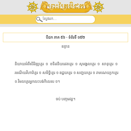
បិដក ភាគ ៥៦
-
ទំព័រទី ១៥២
​ឧទ្ទាន​
​និយាយ​អំ​ពី​សិរី​វ​ឌ្ឍ​ត្ថេ​រ​ ​១​ ​ខ​ទិ​រ​វនិយ​រេ​វត​ត្ថេ​រ​ ​១​ ​សុ​មង្គ​លត្ថេរ​ ​១​ ​សានុ​ត្ថេ​រ​ ​១​ ​
រមណីយ​វិ​ហា​រិត្ថេរ​ ​១​ ​សមិ​ទិ្ធ​ត្ថេ​រ​ ​១​ ​ឧជ្ជ​យត្ថេ​រ​ ​១​ ​សញ្ជយ​ត្ថេ​រ​ ​១​ ​រាមណេយ្យ​ក​ត្ថេ​រ​ ​
១​ ​វិ​មល​ត្ថេ​រ​អ្នក​លះបង់​កិលេស​ ​១​។​
​ចប់​ ​បញ្ច​ម​វគ្គ​។​