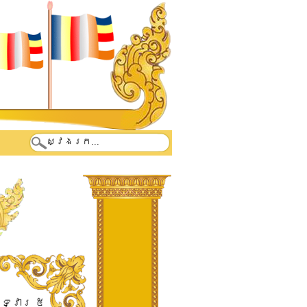
​ទ្វារ​ ​៥​