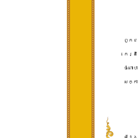
ពួក​ជន
កេរ្តិ៍
ចំពោះ​
សក្ការ
សំដែង​