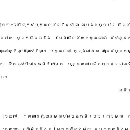
[​១២៦​]​ ​បើទុកជា​បុគ្គល​មាន​វិជ្ជា​ ​៣​ ​លះបង់​មច្ចុ​បាន​ ​មិន​មា
ពាល​ ​អ្នក​មិន​ចេះដឹង​ ​រមែង​មើលងាយ​បុគ្គល​នោះ​ ​ថា​ជា​អ្នក
ឈ្មោះ​ល្បីល្បាញ​ទៅវិញ​។​ ​បុគ្គល​ណា​ ​ក្នុង​លោក​នេះ​ ​លុះតែ​ជា​អ្នក​
បាយ​ ​ទឹក​ ​ទោះបី​មានធម៌​ដ៏​លាមក​ ​បុគ្គល​នោះ​ ​ទើប​ពួក​ជន​ពាល​ទំាំ
ៈ​។​
​អ​ជិ
[​១២៧​]​ ​កាលណា​ខ្ញុំ​បាន​ស្តាប់​សច្ចធម៌​របស់​ព្រះ​សាស្តា​ ​
 ​(​កាលនោះ​)​ ​ខ្ញុំ​មិនដឹង​នូវ​សេចក្តី​សង្ស័យ​ ​ជា​បុគ្គល​ដឹងសព្