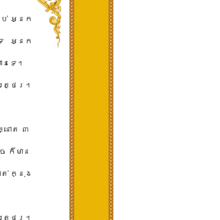
ឈប់​ ​អ្នក​
ទេ​ ​អ្នក​
ានទេ​។​
យត្ថេ​រ​។​
នោត​ ​៣​ ​
 ​ក៏​មាន​ ​
ត់​ ​ក្នុង​
​យត្ថេ​រ​។​