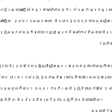
ាប់ញ័រ​ស្ទុះ​ចុះឡើង​ ​តែង​ត្រាច់​ទៅតាម​ទ្វារ​។​ ​នែ​ស្វា​ ​អ្នក​ចូរ​
ទុះ​ទៅ​ឡើយ​ ​ខ្ទម​របស់​អ្នកនោះ​ ​មិន​មាន​ដូច​ក្នុង​កាលមុន​ទៀត​
ខ្ញុំ​សង្កត់សង្កិន​ដោយ​បញ្ញា​ ​អ្នក​នឹង​ទៅកាន់​ទី​ឆ្ងាយ​មិនប
​វល្លិ​
[​១២៥​]​ ​ខ្ទម​ដែល​ខ្ញុំ​ធ្វើ​ទៀប​ឆ្នេរទន្លេ​គង្គា​ ​ដោយ​ស្លឹកត្
៏​មាន​ ​បាត្រ​របស់ខ្ញុំ​ ​ដូចជា​ឆ្នាំង​ស្រោចទឹក​ដោះ​ស្រស់​ឲ្យ​ខ្មោច​
ង្សុកូល​ក៏​មាន​។​ ​ក្នុង​រវាង​ពីរ​ឆ្នាំ​ ​ខ្ញុំ​និយាយ​វាចា​តែ​ ​១​ ​មា
នាំទី​ ​៣​ ​គំនរ​នៃ​ងងឹត​ ​(​អវិជ្ជា​)​ ​ខ្ញុំ​ក៏បាន​ទំ​លាយ​ហើយ​។​
​គង្គា​តិ​រិ