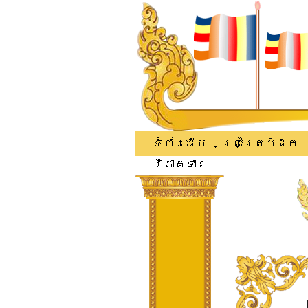
ទំព័រដើម
ព្រះត្រៃបិដក
វិភាគទាន