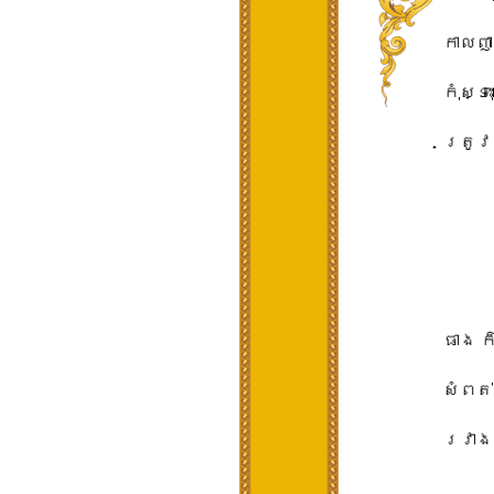
​កាល​ញ
កុំ​ស្
ត្រូវ​
ធាង​ ​ក
សំពត់​ប
រវាង​ឆ្