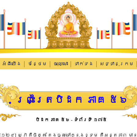
អំពីយើង
បន្ថែម
ចុះឈ្មោះ
ទាក់​ទង
សទ្ទានុក្រម
ព្រះត្រៃបិដក ភាគ ៥៦
បិដក ភាគ ៥៦ - ទំព័រទី ១៧៥
​[​១២៤​]​ ​ស្វា​ ​គឺ​ចិត្ត​ ​តែង​ចូល​ទៅ​ក្នុង​ខ្ទម​ ​គឺ​អន្តភាព​ ​មាន