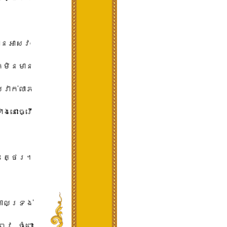
ន​អាសវៈ​ ​
​មិន​មាន​
ស្វាក់​លាភ​
​ងនោះ​ធ្វើ
ន​ត្ថេ​រ​។​
កាល​ទ្រង់​
វ​ ​ចំពោះ​