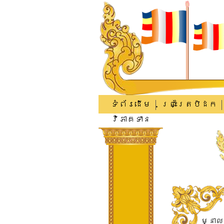
ទំព័រដើម
ព្រះត្រៃបិដក
វិភាគទាន
​ម្នាល