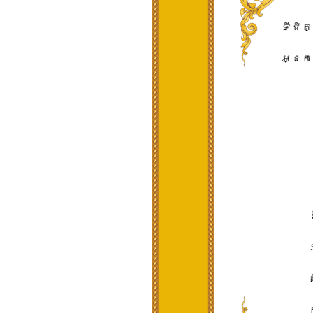
ទី​ជិត
អ្នកច
ស