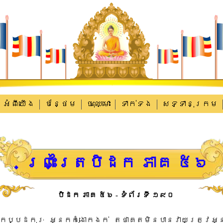
អំពីយើង
បន្ថែម
ចុះឈ្មោះ
ទាក់​ទង
សទ្ទានុក្រម
ព្រះត្រៃបិដក ភាគ ៥៦
បិដក ភាគ ៥៦ - ទំព័រទី ១៩០
​ក​ប្ប​ដកុ​រៈ​ ​អ្នក​កុំ​ងោក​ងក់​ ​តថាគត​មិនបាន​វាយ​ត្រូវ​អ្