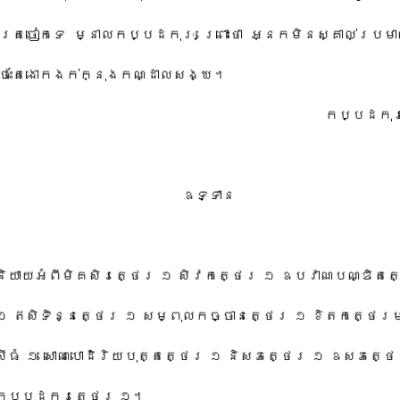
​ត្រចៀក​ទេ​ ​ម្នាល​ក​ប្ប​ដកុ​រៈ​ ​ព្រោះថា​ ​អ្នក​មិន​ស្គាល់ប្រមាណ
េះ​តែ​ងោក​ងក់​ក្នុង​កណ្ដាល​សង្ឃ​។​
​ក​ប្ប​ដកុ​
​ឧទ្ទាន​
​និយាយ​អំពី​មិគ​សិរ​ត្ថេ​រ​ ​១​ ​សិវ​ក​ត្ថេ​រ​ ​១​ ​ឧប​វាណ​បណ្ឌិ​ត​ត្ថ
១​ ​ឥសិ​ទិ​ន្ន​ត្ថេ​រ​ ​១​ ​សម្ពុល​ក​ច្ចា​ន​ត្ថេ​រ​ ​១​ ​ខិត​ក​ត្ថេ​រ
ី​ធំ​ ​១​ ​សោ​ណ​បោ​ដិ​រិយ​បុ​ត្ត​ត្ថេ​រ​ ​១​ ​និ​សភ​ត្ថេ​រ​ ​១​ ​ឧសភ​ត្ថេ​រ
ក​ប្ប​ដកុ​រត្ថេរ​ ​១​។​