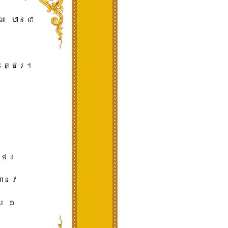
​ ​បាន​ជា​
រត្ថេរ​។​
េ​រ​ ​
មា​នវ​
​ ​១​ ​