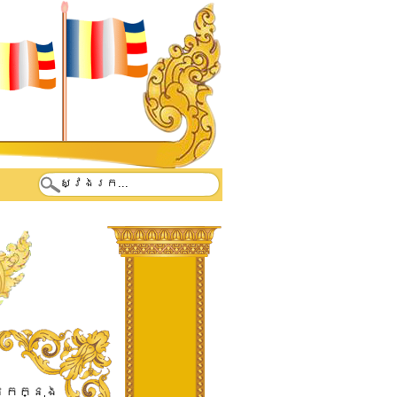
នក​ក្នុង​