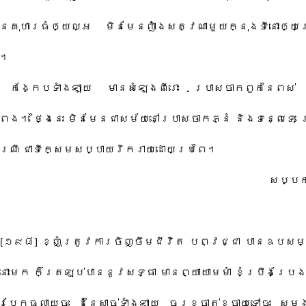
នៃ​គុហា​រ​ធំ​ឲ្យ​ល្អ​ ​មិនមែន​ញ៉ាំង​សត្វ​ណាមួយ​ក្នុង​ទីនោះ​ឲ្
​ ​
កង្កែប​ទាំងឡាយ​ ​មាន​សំឡេង​ពីរោះ​ ​ប្រាសចាក​ពួក​នៃ​ពស់​ 
​។​ ​ថ្ងៃនេះ​ ​មិនមែន​ជាស​ម័យ​នៅ​ប្រាសចាក​ភ្នំ​ ​និង​ទន្លេ​ទេ​ ​ព្
ណី​ ​ជាទី​ក្សេម​សប្បាយរីករាយ​ដោយ​ប្រពៃ​។​
​សប្ប​ក
[​១៩៨​]​ ​ខ្ញុំ​ត្រូវការ​ចិញ្ចឹមជីវិត​ ​បព្វជ្ជា​ ​បាន​ឧបសម្ប
នោះមក​ ​ក៏​ត្រឡប់​បាន​នូវ​សទ្ធា​ ​មាន​ព្យាយាម​មាំ​ ​ខំប្រឹង​ប្រែង​មា
ចូរ​បែកធ្លាយ​ចុះ​ ​ដុំ​នៃ​សាច់​ទាំងឡាយ​ ​ចូរ​ខ្ចាត់ខ្ចាយ​ទៅចុះ​ ​ស្ម