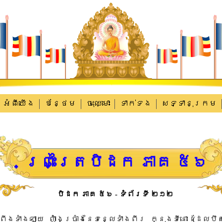
អំពីយើង
បន្ថែម
ចុះឈ្មោះ
ទាក់​ទង
សទ្ទានុក្រម
ព្រះត្រៃបិដក ភាគ ៥៦
បិដក ភាគ ៥៦ - ទំព័រទី ២១២
រីង​ទាំងឡាយ​ ​ញ៉ាំង​ច្រាំង​នៃ​ទន្លេ​ទាំងពីរ​ ​ក្នុង​ទីនោះ​ ​(​ដែល​ឋិ