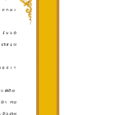
យ​ត្រេកអរ​
​រមែង​យំ​
រោះ​ទន្លេ​
​ត្ថេ​រ​។​
ទា​ហើយ​ ​
ំ​។​ ​កាយ​
ង​ទាំងឡាយ​