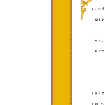
ក្រោយ​
បានទេ​។
កងរំពង
អជ​ករ
តែ​តពី
នេះ​ ​