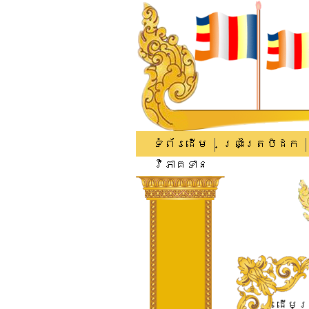
ទំព័រដើម
ព្រះត្រៃបិដក
វិភាគទាន
​ដើម​ព្