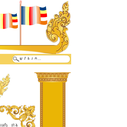
តនៅ​)​ ​ខាង