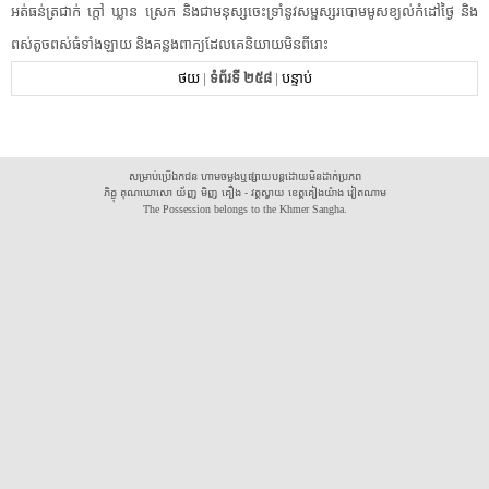
អត់ធន់​ត្រជាក់​ ​ក្តៅ​ ​ឃ្លាន​ ​ស្រេក​ ​និង​ជា​មនុស្ស​ចេះ​ទ្រាំ​នូវ​សម្ផស្ស​របោម​មូស​ខ្យល់​កំ​ដៅ​ថ្ងៃ​ ​និង​
ពស់​តូច​ពស់​ធំ​ទាំងឡាយ​ ​និង​គន្លង​ពាក្យ​ដែលគេ​និយាយ​មិន​ពីរោះ​
ថយ
|
ទំព័រទី ២៥៨
|
បន្ទាប់
សម្រាប់ប្រើឯកជន ហាមចម្លងឬផ្សាយបន្តដោយមិនដាក់ប្រភព
ភិក្ខុ គុណឃោសោ យ័ញ មិញ គឿង - វត្តស្វាយ ខេត្តគៀងយ៉ាង វៀតណាម
The Possession belongs to the Khmer Sangha.