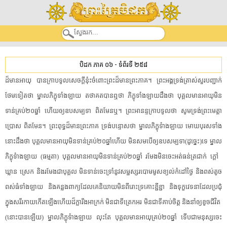
បិដក ភាគ ០៦
-
ទំព័រទី ២៥៨
ដ៏​មាន​អាយុ​ ​បាន​ក្រាបទូល​សេចក្តី​នុ៎ះ​ចំពោះ​ព្រះ​ដ៏​មាន​ព្រះ​ភាគ​។​ ​ព្រះអង្គ​ទ្រង់​ត្រាស់​សួរ​បញ្ជាក់​
ថែមទៀត​ថា​ ​ម្នាល​ភិក្ខុ​ទាំងឡាយ​ ​តថាគត​បានឮ​ថា​ ​ភិក្ខុ​ទាំងឡាយ​ដឹង​ថា​ ​បុគ្គល​មាន​អាយុ​មិន
ទាន់​គ្រប់២០ឆ្នាំ​ ​ហើយ​ឲ្យ​ឧបសម្បទា​ ​ពិតមែន​ឬ​។​ ​ព្រះ​អានន្ទ​ក្រាបទូល​ថា​ ​សូម​ទ្រង់ព្រះ​មេត្តា
ប្រោស​ ​ពិតមែន​។​ ​ព្រះពុទ្ធ​ដ៏​មាន​ព្រះ​ភាគ​ ​ទ្រង់​បន្ទោស​ថា​ ​ម្នាល​ភិ​ក្ខុ​ទំាង​ឡាយ​ ​មោឃបុរស​ទាំង
នោះ​ដឹង​ថា​ ​បុគ្គល​មាន​អាយុ​មិនទាន់​គ្រប់២០ឆ្នាំ​ហើយ​ ​មិនសមបើ​ឲ្យ​ឧបសម្បទា​(​ដូច្នេះ​)​ទេ​ ​ម្នាល​
ភិ​ក្ខុ​ទំាង​ឡាយ​ ​(​ធម្មតា​)​ ​បុគ្គល​មាន​អាយុ​មិនទាន់​គ្រប់២០ឆ្នាំ​ ​រមែង​មិន​ចេះ​អត់ធន់​ត្រជាក់​ ​ក្តៅ​ ​
ឃ្លាន​ ​ស្រេក​ ​និង​រមែង​ជា​បុគ្គល​ ​មិនទាន់​ចេះ​ទ្រាំ​នូវ​សម្ផស្ស​របោម​មូស​ខ្យល់​កំ​ដៅ​ថ្ងៃ​ ​និង​ពស់​តូច​
ពស់​ធំ​ទាំងឡាយ​ ​និង​គន្លង​ពាក្យ​ដែលគេ​និយាយ​មិន​ពីរោះ​ទ្រគោះ​ខ្ជីខ្ជា​ ​និង​ទុក្ខវេទនា​ដែល​ប្រជុំ​
ក្នុង​សរីរកាយ​កើតឡើង​ហើយ​ដ៏​ក្លា​រឹង​អាក្រក់​ ​មិនជា​ទី​ត្រេកអរ​ ​មិនជា​ទីគាប់ចិត្ត​ ​និង​នាំឲ្យ​ខូច​ជីវិត​ ​
(​នោះ​បាន​ឡើយ​)​ ​ម្នាល​ភិ​ក្ខុ​ទំាង​ឡាយ​ ​លុះតែ​ ​បុគ្គល​មាន​អាយុ​គ្រប់២០ឆ្នាំ​ ​ទើប​ជា​មនុស្ស​ចេះ​