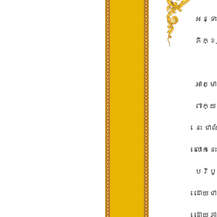
អន្ទះអ
ភិក្ខ
អាត្មា
ពាក្យ​
នេះ​ ជ
លោក​ន
បរិបូណ
ដោយ​ជា
ដោយ​ភ