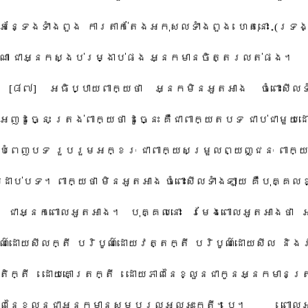
ន្ទែង​ទាំងពួង​ ការ​តាក់តែង​អកុសល​ទាំងពួង​ ហេតុ​នោះ​ (ទ្រង់​ត្
ុ​ណា​ ជា​អ្នក​ស្ងប់​រម្ងាប់​ផង​ អ្នកមាន​ចិត្ត​រលត់​ផង។
[៨៧​] អធិប្បាយ​ពាក្យ​ថា​ អ្នក​មិន​អួតអាង​ ចំពោះ​សីល​ទា
អញ​ដូច្នេះ​ ត្រង់​ពាក្យ​ថា​ ដូច្នេះ​ គឺជា​ពាក្យ​តបទ​ ជាប់​ជាមួយ​
បំពេញ​បទ​ រួប​រួម​អក្ខរៈ​ ជា​ពាក្យ​សម្រួល​ព្យញ្ជនៈ​ ពាក្យ​ថា​
ា​លំដាប់​បទ។ ពាក្យ​ថា​ មិន​អួតអាង​ ចំពោះ​សីល​ទាំងឡាយ​ គឺ​បុគ្គល​ខ
េះ​ ជា​អ្នកពោល​អួតអាង។ បុគ្គល​នោះ​ រមែង​ពោល​អួតអាង​ថា​ 
៌​ដោយ​សីល​ក្តី​ បរិ​បូណ៌​ដោយ​វត្ត​ក្តី​ បរិបូណ៌​ដោយ​សីល និង​
តិ​ក្តី​ ដោយ​គោត្រ​ក្តី​ ដោយ​ភាព​នៃ​ខ្លួន​ជា​កូន​អ្នកមាន​ត្រ
ាព​នៃ​ខ្លួន​ជា​អ្នកមាន​សម្បុរ​ល្អល្អះ​ក្តី។បេ។ ពោល​អួ