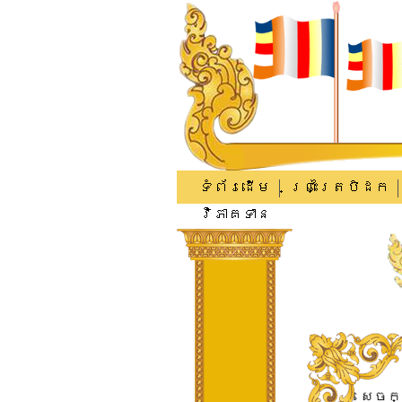
ទំព័រដើម
ព្រះត្រៃបិដក
វិភាគទាន
សេចក្