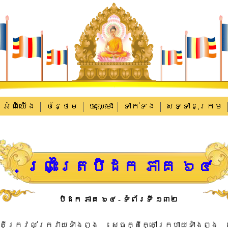
អំពីយើង
បន្ថែម
ចុះឈ្មោះ
ទាក់​ទង
សទ្ទានុក្រម
ព្រះត្រៃបិដក ភាគ ៦៤
បិដក ភាគ ៦៤ - ទំព័រទី ១៣២
តី​ក្រវល់ក្រវាយ​ទាំងពួង​ សេចក្តី​ក្តៅក្រហាយ​ទាំងពួង​ 