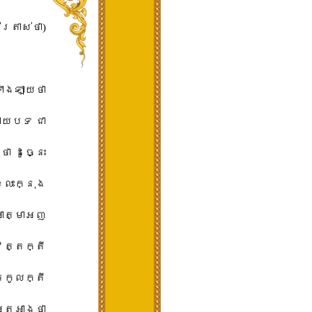
រាស់​ថា​)
ំងឡាយ​ថា​
ដោយបទ​ ជា​
 ដូច្នេះ​
្លះ​ក្នុង​
អាត្មាអញ​
វត្ត​ក្តី
កូល​ក្តី​
តអាង​ថា​