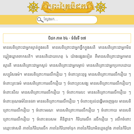
បិដក ភាគ ៦៤
-
ទំព័រទី ១៧
មានសតិ​ព្រោះ​ជា​អ្នក​ស្ទាត់​ក្នុង​សតិ​ មានសតិ​ព្រោះ​ជា​អ្នក​ថ្នឹក​ក្នុង​សតិ​ មានសតិ​ព្រោះ​ជា​អ្នក​មិន​
ឃ្លៀងឃ្លាត​ចាក​សតិ​។ មានសតិ​ដោយហេតុ​ ៤ យ៉ាង​ផ្សេងទៀត​ គឺ​មានសតិ​ព្រោះ​ជា​អ្នកមាន​
ស្មារតី​ មានសតិ​ព្រោះ​ជា​អ្នក​ស្ងប់​ មានសតិ​ព្រោះ​ជា​អ្នក​រម្ងាប់​ មានសតិ​ព្រោះ​ជា​អ្នក​ប្រកប​ដោយ​
សប្បុ​រិ​សធម៌​។ មានសតិ​ព្រោះ​ការ​រលឹក​រឿយ​ ៗ ចំពោះ​ព្រះពុទ្ធ​ មានសតិ​ព្រោះ​ការ​រលឹក​រឿយ​ ៗ
ចំពោះ​ព្រះធម៌​ មានសតិ​ព្រោះ​ការ​រលឹក​រឿយ​ ៗ ចំពោះ​ព្រះសង្ឃ​ មានសតិ​ព្រោះ​ការ​រលឹក​រឿយ​ៗ
ចំពោះ​សីល​ មានសតិ​ព្រោះ​ការ​រលឹក​រឿយ​ ៗ ចំពោះ​ការ​លះ​ មានសតិ​ព្រោះ​ការ​រលឹក​រឿយ​ ៗ
ចំពោះ​គុណ​ធម៌​នៃ​ទេវតា​ មានសតិ​ព្រោះ​ការ​រលឹក​រឿយ​ ៗ ចំពោះ​ខ្យល់​ដង្ហើម​ចេញចូល​ មានសតិ​
ព្រោះ​ការ​រលឹក​រឿយ​ ៗ ចំពោះ​មរ​ណៈ​ មានសតិ​ព្រោះ​ការ​រលឹក​រឿយ​ ៗ ចំពោះ​កាយ​ មានសតិ​
ព្រោះ​ការ​រលឹក​រឿយ​ ៗ ចំពោះ​ឧប​សមៈ​ គឺ​និព្វាន​។ កិរិយា​រលឹក​ រលឹក​រឿយ​ ៗ រលឹក​ចំពោះ​
ឈ្មោះថា​សតិ​ ភាព​នៃ​កិរិយា​រលឹក​ ភាព​នៃ​កិរិយា​ចាំទុក​ ភាព​នៃ​កិរិយា​មិន​ភ្លេច​ភ្លាំង​ ភាព​នៃ​កិរិយា​