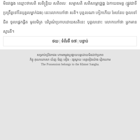
មិន​វង្វេង​ ឈ្មោះថា​សតិ​ សតិ​ន្ទ្រិ​យ សតិ​ពលៈ​ សម្មាសតិ​ សតិ​សម្ពោ​ជ្ឈង្គ​ ឯកាយនមគ្គ​ (ផ្លូវ​ជាទី​
ប្រព្រឹត្តទៅ​នៃ​បុគ្គល​ម្នា​ក់​ឯង​) នេះ​លោក​ហៅ​ថា​ សតិ​។ បុគ្គល​ណា​ កៀកកើយ​ អែបនែប​ ចូល​ទៅ​
ជិត​ ចូល​ផ្តេកផ្តិត​ មូល​មិត្រ​ បរិបូណ៌​ប្រកបដោយ​សតិ​នេះ​ បុគ្គល​នោះ​ លោក​ហៅថា​ អ្នក​មាន
ស្មារតី​។
ថយ
|
ទំព័រទី ១៧
|
បន្ទាប់
សម្រាប់ប្រើឯកជន ហាមចម្លងឬផ្សាយបន្តដោយមិនដាក់ប្រភព
ភិក្ខុ គុណឃោសោ យ័ញ មិញ គឿង - វត្តស្វាយ ខេត្តគៀងយ៉ាង វៀតណាម
The Possession belongs to the Khmer Sangha.