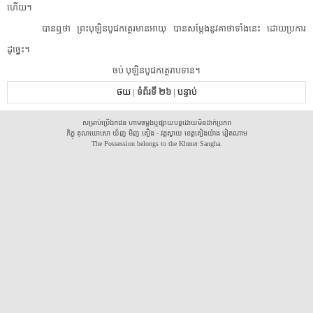
ហើយ។
បានឮ​ថា ព្រះ​បុ​ឡិន​បូ​ជកត្ថេ​រមាន​អាយុ បាន​សម្តែង​នូវ​គាថា​ទាំងនេះ ដោយ​ប្រការ​
ដូច្នេះ។
ចប់ បុ​ឡិន​បូ​ជកត្ថេ​រាប​ទាន។
ថយ
|
ទំព័រទី ២៦
|
បន្ទាប់
សម្រាប់ប្រើឯកជន ហាមចម្លងឬផ្សាយបន្តដោយមិនដាក់ប្រភព
ភិក្ខុ គុណឃោសោ យ័ញ មិញ គឿង - វត្តស្វាយ ខេត្តគៀងយ៉ាង វៀតណាម
The Possession belongs to the Khmer Sangha.