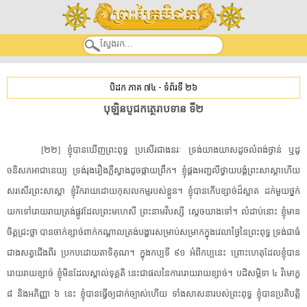
បិដក ភាគ ៧៤
-
ទំព័រទី ២៦
បុ​ឡិន​បូ​ជកត្ថេ​រាប​ទាន ទី២
[២២] ខ្ញុំ​បានឃើញ​ព្រះពុទ្ធ ប្រសើរ​ជាង​នរៈ ទ្រង់​យាងយាស​ដូច​លំពង់​ថ្ងាន់ ឬដូ​
ចនិសភ​អាជានេយ្យ ទ្រង់​រុងរឿង​ភ្លឺស្វាង​ដូច​ផ្កាយព្រឹក។ ខ្ញុំ​ផ្គង​អញ្ជលី​ថ្វាយបង្គំ​ព្រះ​សាស្តា​ហើយ​
សរសើរ​ព្រះ​សាស្តា ខ្ញុំ​រីករាយ​ដោយ​កុសលកម្ម​របស់​ខ្លួន។ ខ្ញុំ​បាន​កើប​ខ្សាច់​ដ៏​ស្អាត ដក់​មួយ​ថ្នក់
យក​ទៅ​រោយរាយ​ត្រង់​ផ្លូវ​ដែល​ព្រះមហេសី ព្រះនាម​វិបស្សី ស្តេច​យាង​ទៅ។ លំដាប់នោះ ខ្ញុំ​មាន
ចិត្ត​ជ្រះថ្លា បាន​ចាក់​ខ្សាច់​ពាក់កណ្តាល​ត្រង់​បង្ហារ​សម្រាប់​សម្រាក​ក្នុង​វេលា​ថ្ងៃ​នៃ​ព្រះពុទ្ធ ទ្រង់​ជាធំ​
ជាង​សត្វ​ជើង​ពីរ ប្រកបដោយ​តា​ទិ​គុណ។ ក្នុង​កប្ប​ទី ៩១ អំពី​កប្ប​នេះ ព្រោះ​ហេតុ​ដែល​ខ្ញុំ​បាន​
រោយរាយ​ខ្សាច់ ខ្ញុំ​មិនដែល​ស្គាល់​ទុគ្គតិ នេះ​ជា​ផល​នៃ​ការ​រោយរាយ​ខ្សាច់។ បដិសម្ភិទា ៤ វិមោក្ខ
៨ និង​អភិញ្ញា ៦ នេះ ខ្ញុំ​បាន​ធ្វើឲ្យ​ជាក់ច្បាស់​ហើយ ទាំង​សាសនា​របស់​ព្រះពុទ្ធ ខ្ញុំ​បាន​ប្រតិបត្តិ​