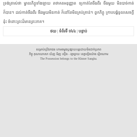
ទ្រង់​ត្រាស់​ថា​ ​ម្នាល​ភិក្ខុ​ទាំងឡាយ​ ​តថាគត​អនុញ្ញាត​ ​ឲ្យ​កាត់​តែ​ចីវរ​ពីរ​ ​ចីវរ​មួយ​ ​មិនបាច់​កាត់​
ក៏បាន​។​ ​ដល់​កាត់​ចីវរ​ពីរ​ ​ចីវរ​មួយ​មិន​កាត់​ ​ក៏​នៅតែ​មិន​គ្រប់គ្រាន់​។​ ​ពួក​ភិក្ខុ​ ​ក្រាបបង្គំទូល​សេចក្តី​
នុ៎ះ​ ​ចំពោះ​ព្រះ​ដ៏​មាន​ព្រះ​ភាគ​។​ ​
ថយ
|
ទំព័រទី ១៤៤
|
បន្ទាប់
សម្រាប់ប្រើឯកជន ហាមចម្លងឬផ្សាយបន្តដោយមិនដាក់ប្រភព
ភិក្ខុ គុណឃោសោ យ័ញ មិញ គឿង - វត្តស្វាយ ខេត្តគៀងយ៉ាង វៀតណាម
The Possession belongs to the Khmer Sangha.