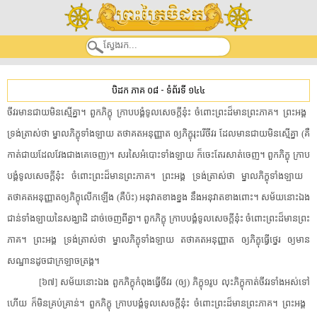
បិដក ភាគ ០៨
-
ទំព័រទី ១៤៤
ចីវរ​មាន​ជាយ​មិន​ស្មើគ្នា​។​ ​ពួក​ភិក្ខុ​ ​ក្រាបបង្គំទូល​សេចក្តី​នុ៎ះ​ ​ចំពោះ​ព្រះ​ដ៏​មាន​ព្រះ​ភាគ​។​ ​ព្រះអង្គ​ ​
ទ្រង់​ត្រាស់​ថា​ ​ម្នាល​ភិក្ខុ​ទាំងឡាយ​ ​តថាគត​អនុញ្ញាត​ ​ឲ្យ​ភិក្ខុ​រុះរើ​ចីវរ​ ​ដែល​មាន​ជាយ​មិន​ស្មើគ្នា​ ​(​គឺ​
កាត់​ជាយ​ដែល​វែង​ជាងគេ​ចេញ​)​។​ ​សរសៃអំបោះ​ទាំងឡាយ​ ​ក៏​ចេះតែ​រសាត់​ចេញ​។​ ​ពួក​ភិក្ខុ​ ​ក្រាប
បង្គំទូល​សេចក្តី​នុ៎ះ​ ​ចំពោះ​ព្រះ​ដ៏​មាន​ព្រះ​ភាគ​។​ ​ព្រះអង្គ​ ​ទ្រង់​ត្រាស់​ថា​ ​ម្នាល​ភិក្ខុ​ទាំងឡាយ​ ​
តថាគត​អនុញ្ញាត​ឲ្យ​ភិក្ខុ​លើកឡើង​ ​(​គឺ​ប៉ះ​)​ ​អនុវាត​ខាង​ខ្នង​ ​នឹង​អនុវាត​ខាង​ពោះ​។​ ​សម័យ​នោះ​ឯង​
​ជាន់​ទាំងឡាយ​នៃ​សង្ឃាដិ​ ​ដាច់​ចេញពី​គ្នា​។​ ​ពួក​ភិក្ខុ​ ​ក្រាបបង្គំទូល​សេចក្តី​នុ៎ះ​ ​ចំពោះ​ព្រះ​ដ៏​មាន​ព្រះ​
ភាគ​។​ ​ព្រះអង្គ​ ​ទ្រង់​ត្រាស់​ថា​ ​ម្នាល​ភិក្ខុ​ទាំងឡាយ​ ​តថាគត​អនុញ្ញាត​ ​ឲ្យ​ភិក្ខុ​ធ្វើ​ថ្នេរ​ ​ឲ្យ​មាន​
សណ្ឋាន​ដូចជា​ក្រឡាចត្រង្គ​។​
​[​៦៧​]​ ​សម័យ​នោះ​ឯង​ ​ពួក​ភិក្ខុ​កំពុង​ធ្វើ​ចីវរ​ ​(​ឲ្យ​)​ ​ភិក្ខុ១រូប​ ​លុះ​ភិក្ខុ​កាត់​ចីវរ​ទាំងអស់​ទៅ​
ហើយ​ ​ក៏​មិន​គ្រប់គ្រាន់​។​ ​ពួក​ភិក្ខុ​ ​ក្រាបបង្គំទូល​សេចក្តី​នុ៎ះ​ ​ចំពោះ​ព្រះ​ដ៏​មាន​ព្រះ​ភាគ​។​ ​ព្រះអង្គ​ ​