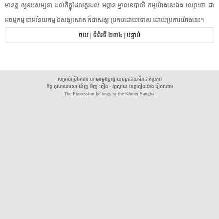
មានត្ត​ ​ឲ្យ​ឧបសម្បទា​ ​ដល់​ភិក្ខុ​ដែល​គួរ​ដល់​ ​អព្ភាន​ ​ម្នាល​ឧបាលិ​ ​កម្ម​យ៉ាងនេះ​ឯង​ ​ឈ្មោះថា​ ​ជា​
អធម្មកម្ម​ ​ជា​អវិនយ​កម្ម​ ​ឯ​សង្ឃ​សោត​ ​ក៏​ជា​សង្ឃ​ ​ប្រកបដោយ​ទោស​ ​ដោយ​ប្រការ​យ៉ាងនេះ​។​
ថយ
|
ទំព័រទី ២៣៤
|
បន្ទាប់
សម្រាប់ប្រើឯកជន ហាមចម្លងឬផ្សាយបន្តដោយមិនដាក់ប្រភព
ភិក្ខុ គុណឃោសោ យ័ញ មិញ គឿង - វត្តស្វាយ ខេត្តគៀងយ៉ាង វៀតណាម
The Possession belongs to the Khmer Sangha.