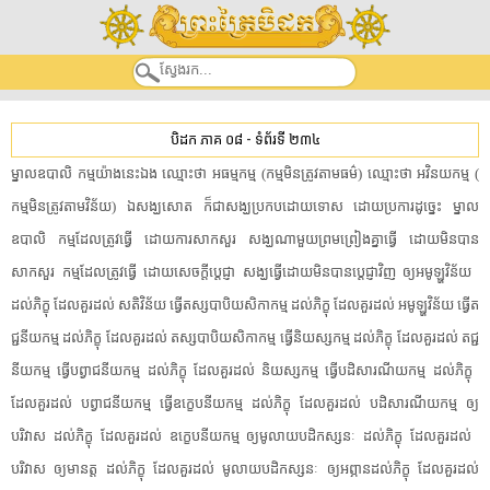
បិដក ភាគ ០៨
-
ទំព័រទី ២៣៤
ម្នាល​ឧបាលិ​ ​កម្ម​យ៉ាងនេះ​ឯង​ ​ឈ្មោះថា​ ​អធម្មកម្ម​ ​(​កម្ម​មិន​ត្រូវ​តាម​ធម៌​)​ ​ឈ្មោះថា​ ​អវិនយ​កម្ម​ ​(​
កម្ម​មិន​ត្រូវ​តាម​វិន័យ​)​ ​ឯ​សង្ឃ​សោត​ ​ក៏​ជា​សង្ឃ​ប្រកបដោយ​ទោស​ ​ដោយ​ប្រការ​ដូច្នេះ​ ​ម្នាល​
ឧបាលិ​ ​កម្ម​ដែល​ត្រូវ​ធ្វើ​ ​ដោយ​ការសាកសួរ​ ​សង្ឃ​ណាមួយ​ព្រមព្រៀង​គ្នា​ធ្វើ​ ​ដោយ​មិនបាន​
សាកសួរ​ ​កម្ម​ដែល​ត្រូវ​ធ្វើ​ ​ដោយ​សេចក្តី​ប្តេជ្ញា​ ​សង្ឃ​ធ្វើ​ដោយ​មិនបាន​ប្តេជ្ញា​វិញ​ ​ឲ្យ​អ​មូឡ្ហ​វិន័យ​ ​
ដល់​ភិក្ខុ​ ​ដែល​គួរ​ដល់​ ​សតិវិន័យ​ ​ធ្វើ​តស្ស​បា​បិយ​សិកា​កម្ម​ ​ដល់​ភិក្ខុ​ ​ដែល​គួរ​ដល់​ ​អ​មូឡ្ហ​វិន័យ​ ​ធ្វើ​ត​
ជ្ជ​នី​យក​ម្ម​ ​ដល់​ភិក្ខុ​ ​ដែល​គួរ​ដល់​ ​តស្ស​បា​បិយ​សិកា​កម្ម​ ​ធ្វើ​និ​យស្ស​កម្ម​ ​ដល់​ភិក្ខុ​ ​ដែល​គួរ​ដល់​ ​ត​ជ្ជ​
នី​យក​ម្ម​ ​ធ្វើ​បព្វាជនីយ​កម្ម​ ​ដល់​ភិក្ខុ​ ​ដែល​គួរ​ដល់​ ​និ​យស្ស​កម្ម​ ​ធ្វើ​បដិ​សារ​ណី​យក​ម្ម​ ​ដល់​ភិក្ខុ​ ​
ដែល​គួរ​ដល់​ ​បព្វាជនីយ​កម្ម​ ​ធ្វើ​ឧក្ខេ​បនី​យក​ម្ម​ ​ដល់​ភិក្ខុ​ ​ដែល​គួរ​ដល់​ ​បដិ​សារ​ណី​យក​ម្ម​ ​ឲ្យ​
បរិវាស​ ​ដល់​ភិក្ខុ​ ​ដែល​គួរ​ដល់​ ​ឧក្ខេ​បនី​យក​ម្ម​ ​ឲ្យ​មូលា​យ​បដិ​កស្ស​នៈ​ ​ដល់​ភិក្ខុ​ ​ដែល​គួរ​ដល់​ ​
បរិវាស​ ​ឲ្យ​មានត្ត​ ​ដល់​ភិក្ខុ​ ​ដែល​គួរ​ដល់​ ​មូលា​យ​បដិ​កស្ស​នៈ​ ​ឲ្យ​អព្ភាន​ដល់​ភិក្ខុ​ ​ដែល​គួរ​ដល់​