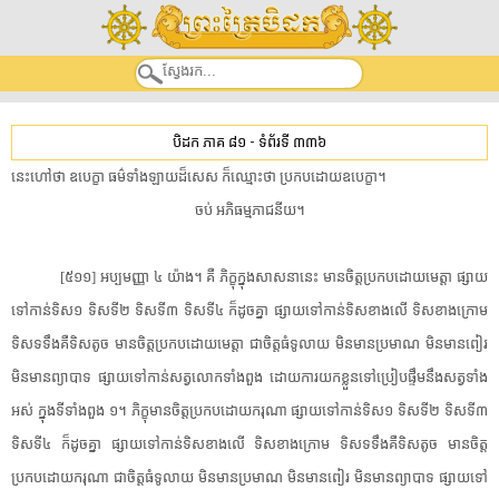
បិដក ភាគ ៨១
-
ទំព័រទី ៣៣៦
នេះ​ហៅថា ឧបេក្ខា ធម៌​ទាំងឡាយ​ដ៏​សេស ក៏​ឈ្មោះថា ប្រកបដោយ​ឧបេក្ខា។
ចប់ អភិធម្ម​ភា​ជនីយ។
[៥១១] អប្ប​មញ្ញា ៤ យ៉ាង។ គឺ ភិក្ខុ​ក្នុង​សាសនា​នេះ មានចិត្ត​ប្រកបដោយ​មេត្តា ផ្សាយ​
ទៅកាន់​ទិស១ ទិសទី២ ទិសទី៣ ទិសទី៤ ក៏​ដូចគ្នា ផ្សាយ​ទៅកាន់​ទិស​ខាងលើ ទិស​ខាងក្រោម
ទិស​ទទឹង​គឺ​ទិសតូច មានចិត្ត​ប្រកបដោយ​មេត្តា ជា​ចិត្តធំ​ទូលាយ មិន​មាន​ប្រមាណ មិន​មាន​ពៀរ
មិន​មាន​ព្យាបាទ ផ្សាយ​ទៅកាន់​សត្វលោក​ទាំងពួង ដោយ​ការ​យក​ខ្លួន​ទៅ​ប្រៀបផ្ទឹម​នឹង​សត្វ​ទាំង
អស់ ក្នុង​ទី​ទាំងពួង ១។ ភិក្ខុ​មានចិត្ត​ប្រកបដោយ​ករុណា ផ្សាយ​ទៅកាន់​ទិស១ ទិសទី២ ទិសទី៣
ទិសទី៤ ក៏​ដូចគ្នា ផ្សាយ​ទៅកាន់​ទិស​ខាងលើ ទិស​ខាងក្រោម ទិស​ទទឹង​គឺ​ទិសតូច មានចិត្ត​
ប្រកបដោយ​ករុណា ជា​ចិត្តធំ​ទូលាយ មិន​មាន​ប្រមាណ មិន​មាន​ពៀរ មិន​មាន​ព្យាបាទ ផ្សាយ​ទៅ