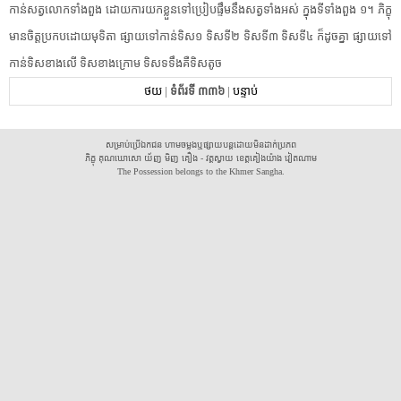
កាន់​សត្វលោក​ទាំងពួង ដោយ​ការ​យក​ខ្លួន​ទៅ​ប្រៀបផ្ទឹម​នឹង​សត្វ​ទាំងអស់ ក្នុង​ទី​ទាំងពួង ១។ ភិក្ខុ​
មានចិត្ត​ប្រកបដោយ​មុទិតា ផ្សាយ​ទៅកាន់​ទិស១ ទិសទី២ ទិសទី៣ ទិសទី៤ ក៏​ដូចគ្នា ផ្សាយ​ទៅ
កាន់​ទិស​ខាងលើ ទិស​ខាងក្រោម ទិស​ទទឹង​គឺ​ទិសតូច
ថយ
|
ទំព័រទី ៣៣៦
|
បន្ទាប់
សម្រាប់ប្រើឯកជន ហាមចម្លងឬផ្សាយបន្តដោយមិនដាក់ប្រភព
ភិក្ខុ គុណឃោសោ យ័ញ មិញ គឿង - វត្តស្វាយ ខេត្តគៀងយ៉ាង វៀតណាម
The Possession belongs to the Khmer Sangha.