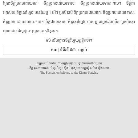
ក្រែងចិត្ត​ប្រកបដោយ​រាគៈ ចិត្ត​ប្រកបដោយ​ទោសៈ ចិត្ត​ប្រកបដោយ​មោហៈ។បេ។ ចិត្តជា​
អកុសល ចិត្តសៅហ្មង មាន​ដែរ​ឬ។ អើ។ ប្រសិនបើ ចិត្ត​ប្រកបដោយ​រាគៈ ចិត្ត​ប្រកបដោយ​ទោសៈ
ចិត្ត​ប្រកបដោយ​មោហៈ។បេ។ ចិត្តជា​អកុសល ចិត្តសៅហ្មង មាន ម្នាល​អ្នក​ដ៏​ចម្រើន អ្នក​មិន​គួរ​
ពោល​ថា បរិយុ​ដ្ឋានៈ ប្រាសចាក​ចិត្ត​ទេ។
ចប់ បរិយុ​ដ្ឋាន​ចិត្ត​វិ​ប្ប​យុត្ត​ន្តិ​កថា។
ថយ
|
ទំព័រទី ៨៣
|
បន្ទាប់
សម្រាប់ប្រើឯកជន ហាមចម្លងឬផ្សាយបន្តដោយមិនដាក់ប្រភព
ភិក្ខុ គុណឃោសោ យ័ញ មិញ គឿង - វត្តស្វាយ ខេត្តគៀងយ៉ាង វៀតណាម
The Possession belongs to the Khmer Sangha.