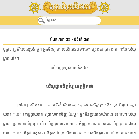
បិដក ភាគ ៨៦
-
ទំព័រទី ៨៣
បុគ្គល ត្រូវ​កិលេស​រួបរឹត​ឬ។ អ្នក​មិន​គួរ​ពោល​យ៉ាងនេះ​ទេ។បេ។ ព្រោះហេតុនោះ រាគៈ​ដទៃ បរិយុ​
ដ្ឋានៈ​ដទៃ។
ចប់ អញ្ញ​អនុ​សយោ​តិក​ថា។
បរិយុ​ដ្ឋាន​ចិត្ត​វិ​ប្ប​យុត្ត​ន្តិ​កថា
[១៤៧] បរិយុ​ដ្ឋានៈ (ការ​រួបរឹត​នៃ​កិលេស) ប្រាសចាក​ចិត្ត​ឬ។ អើ។ រូប និព្វាន ចក្ខា​
យតនៈ។បេ។ ផោដ្ឋព្វា​យតនៈ (ប្រាសចាក​ចិត្ត) ដែរ​ឬ។ អ្នក​មិន​គួរ​ពោល​យ៉ាងនេះ​ទេ។បេ។ បរិយុ​
ដ្ឋានៈ ប្រាសចាក​ចិត្ត​ឬ។ អើ។ ចិត្ត​ប្រកបដោយ​រាគៈ ចិត្ត​ប្រកបដោយ​ទោសៈ ចិត្ត​ប្រកបដោយ​
មោហៈ។បេ។ ចិត្តជា​អកុសល ចិត្តសៅហ្មង មិន​មាន​ទេ​ឬ។ អ្នក​មិន​គួរ​ពោល​យ៉ាងនេះ​ទេ។បេ។