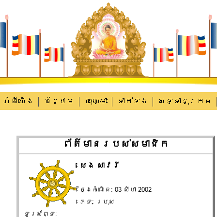
អំពីយើង
បន្ថែម
ចុះឈ្មោះ
ទាក់​ទង
សទ្ទានុក្រម
ព័ត៌មានរបស់សមាជិក
សេង សាវរី
ថ្ងៃកំណើត: 03 សីហា 2002
ភេទ: ប្រុស
ទូរស័ព្ទ: