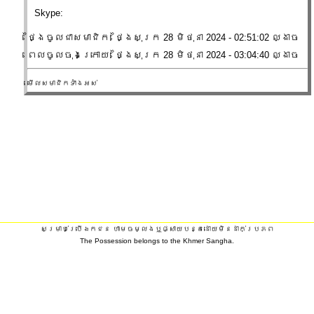
Skype:
ថ្ងៃចូល​ជា​សមាជិក: ថ្ងៃសុក្រ 28 មិថុនា 2024 - 02:51:02 ល្ងាច
ពេលចូលចុងក្រោយ: ថ្ងៃសុក្រ 28 មិថុនា 2024 - 03:04:40 ល្ងាច
មើលសមាជិកទាំងអស់
សម្រាប់ប្រើឯកជន ហាមចម្លងឬផ្សាយបន្តដោយមិនដាក់ប្រភព
The Possession belongs to the Khmer Sangha.