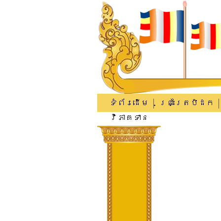
ទំព័រដើម
ព្រះត្រៃបិដក
វិភាគទាន