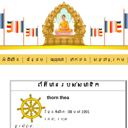
អំពីយើង
បន្ថែម
ចុះឈ្មោះ
ទាក់​ទង
សទ្ទានុក្រម
ព័ត៌មានរបស់សមាជិក
thorn thea
ថ្ងៃកំណើត: 08 មេសា 1991
ភេទ: ប្រុស
ទូរស័ព្ទ: