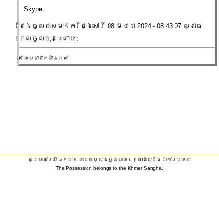
Skype:
ថ្ងៃចូល​ជា​សមាជិក: ថ្ងៃសៅរ៍ 08 មិថុនា 2024 - 08:43:07 ល្ងាច
ពេលចូលចុងក្រោយ:
មើលសមាជិកទាំងអស់
សម្រាប់ប្រើឯកជន ហាមចម្លងឬផ្សាយបន្តដោយមិនដាក់ប្រភព
The Possession belongs to the Khmer Sangha.