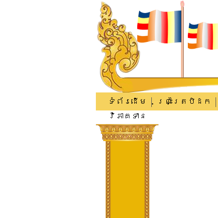
ទំព័រដើម
ព្រះត្រៃបិដក
វិភាគទាន