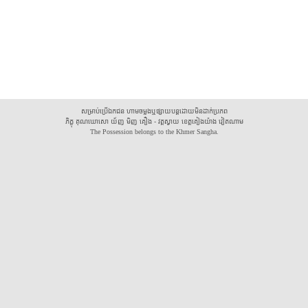
សម្រាប់ប្រើឯកជន ហាមចម្លងឬផ្សាយបន្តដោយមិនដាក់ប្រភព
ភិក្ខុ គុណឃោសោ យ័ញ មិញ គឿង - វត្តស្វាយ ខេត្តគៀងយ៉ាង វៀតណាម
The Possession belongs to the Khmer Sangha.