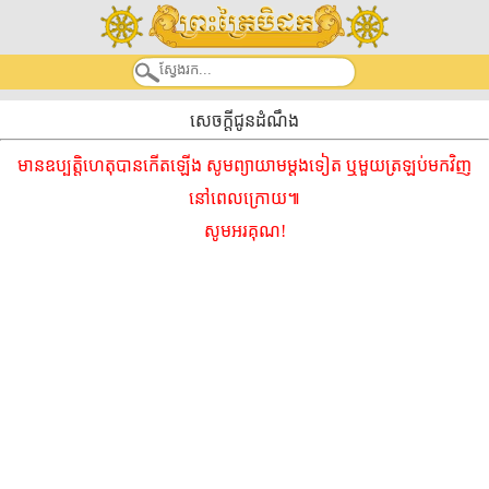
សេចក្តីជូនដំណឹង
មានឧប្បត្តិហេតុបានកើតឡើង សូមព្យាយាមម្ដងទៀត ឬមួយត្រឡប់មកវិញ
នៅពេលក្រោយ៕
សូមអរគុណ!