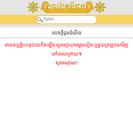
សេចក្តីជូនដំណឹង
មានឧប្បត្តិហេតុបានកើតឡើង សូមព្យាយាមម្ដងទៀត ឬមួយត្រឡប់មកវិញ
នៅពេលក្រោយ៕
សូមអរគុណ!