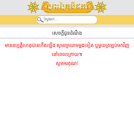
សេចក្តីជូនដំណឹង
មានឧប្បត្តិហេតុបានកើតឡើង សូមព្យាយាមម្ដងទៀត ឬមួយត្រឡប់មកវិញ
នៅពេលក្រោយ៕
សូមអរគុណ!