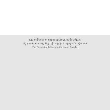
សម្រាប់ប្រើឯកជន ហាមចម្លងឬផ្សាយបន្តដោយមិនដាក់ប្រភព
ភិក្ខុ គុណឃោសោ យ័ញ មិញ គឿង - វត្តស្វាយ ខេត្តគៀងយ៉ាង វៀតណាម
The Possession belongs to the Khmer Sangha.