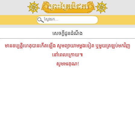
សេចក្តីជូនដំណឹង
មានឧប្បត្តិហេតុបានកើតឡើង សូមព្យាយាមម្ដងទៀត ឬមួយត្រឡប់មកវិញ
នៅពេលក្រោយ៕
សូមអរគុណ!