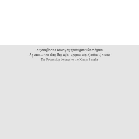
សម្រាប់ប្រើឯកជន ហាមចម្លងឬផ្សាយបន្តដោយមិនដាក់ប្រភព
ភិក្ខុ គុណឃោសោ យ័ញ មិញ គឿង - វត្តស្វាយ ខេត្តគៀងយ៉ាង វៀតណាម
The Possession belongs to the Khmer Sangha.