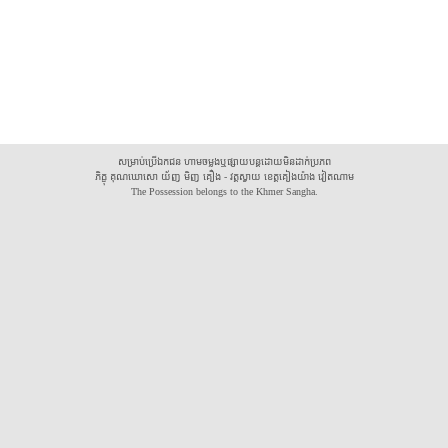
សម្រាប់ប្រើឯកជន ហាមចម្លងឬផ្សាយបន្តដោយមិនដាក់ប្រភព
ភិក្ខុ គុណឃោសោ យ័ញ មិញ គឿង - វត្តស្វាយ ខេត្តគៀងយ៉ាង វៀតណាម
The Possession belongs to the Khmer Sangha.