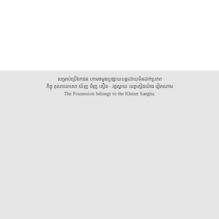
សម្រាប់ប្រើឯកជន ហាមចម្លងឬផ្សាយបន្តដោយមិនដាក់ប្រភព
ភិក្ខុ គុណឃោសោ យ័ញ មិញ គឿង - វត្តស្វាយ ខេត្តគៀងយ៉ាង វៀតណាម
The Possession belongs to the Khmer Sangha.