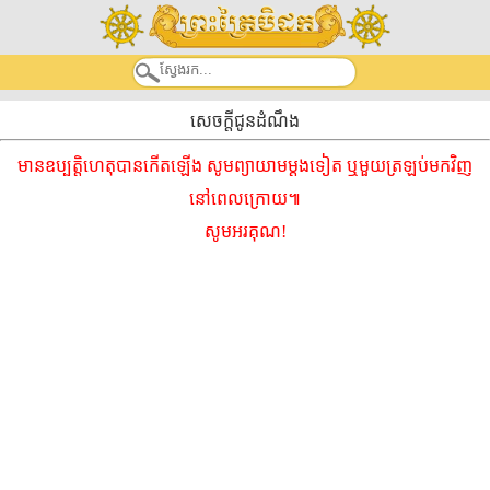
សេចក្តីជូនដំណឹង
មានឧប្បត្តិហេតុបានកើតឡើង សូមព្យាយាមម្ដងទៀត ឬមួយត្រឡប់មកវិញ
នៅពេលក្រោយ៕
សូមអរគុណ!