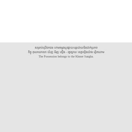
សម្រាប់ប្រើឯកជន ហាមចម្លងឬផ្សាយបន្តដោយមិនដាក់ប្រភព
ភិក្ខុ គុណឃោសោ យ័ញ មិញ គឿង - វត្តស្វាយ ខេត្តគៀងយ៉ាង វៀតណាម
The Possession belongs to the Khmer Sangha.