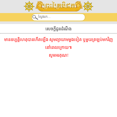
សេចក្តីជូនដំណឹង
មានឧប្បត្តិហេតុបានកើតឡើង សូមព្យាយាមម្ដងទៀត ឬមួយត្រឡប់មកវិញ
នៅពេលក្រោយ៕
សូមអរគុណ!