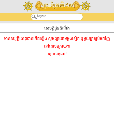
សេចក្តីជូនដំណឹង
មានឧប្បត្តិហេតុបានកើតឡើង សូមព្យាយាមម្ដងទៀត ឬមួយត្រឡប់មកវិញ
នៅពេលក្រោយ៕
សូមអរគុណ!