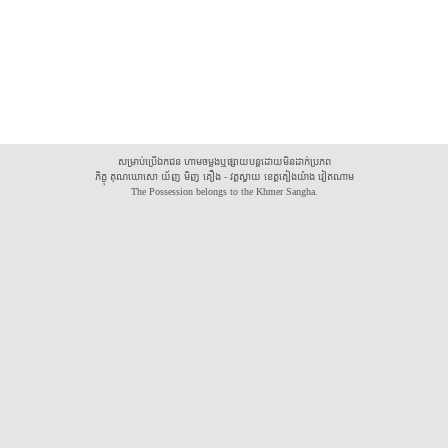
សម្រាប់ប្រើឯកជន ហាមចម្លងឬផ្សាយបន្តដោយមិនដាក់ប្រភព
ភិក្ខុ គុណឃោសោ យ័ញ មិញ គឿង - វត្តស្វាយ ខេត្តគៀងយ៉ាង វៀតណាម
The Possession belongs to the Khmer Sangha.