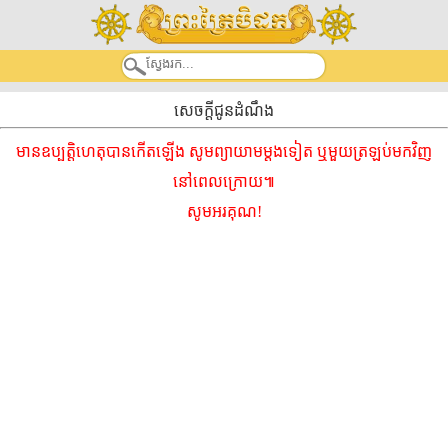
សេចក្តីជូនដំណឹង
មានឧប្បត្តិហេតុបានកើតឡើង សូមព្យាយាមម្ដងទៀត ឬមួយត្រឡប់មកវិញ
នៅពេលក្រោយ៕
សូមអរគុណ!