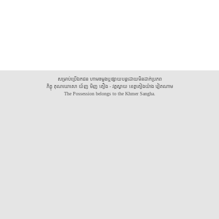
សម្រាប់ប្រើឯកជន ហាមចម្លងឬផ្សាយបន្តដោយមិនដាក់ប្រភព
ភិក្ខុ គុណឃោសោ យ័ញ មិញ គឿង - វត្តស្វាយ ខេត្តគៀងយ៉ាង វៀតណាម
The Possession belongs to the Khmer Sangha.