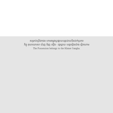
សម្រាប់ប្រើឯកជន ហាមចម្លងឬផ្សាយបន្តដោយមិនដាក់ប្រភព
ភិក្ខុ គុណឃោសោ យ័ញ មិញ គឿង - វត្តស្វាយ ខេត្តគៀងយ៉ាង វៀតណាម
The Possession belongs to the Khmer Sangha.