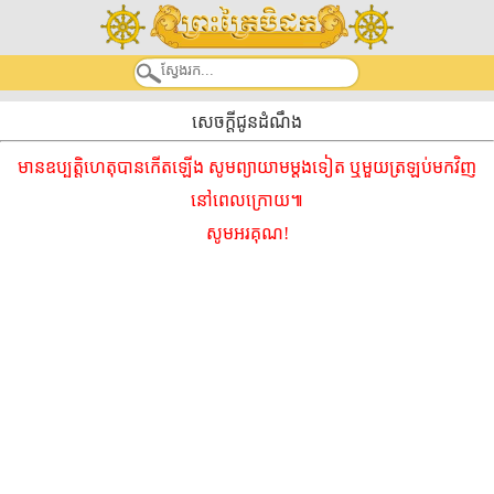
សេចក្តីជូនដំណឹង
មានឧប្បត្តិហេតុបានកើតឡើង សូមព្យាយាមម្ដងទៀត ឬមួយត្រឡប់មកវិញ
នៅពេលក្រោយ៕
សូមអរគុណ!