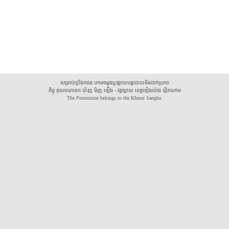
សម្រាប់ប្រើឯកជន ហាមចម្លងឬផ្សាយបន្តដោយមិនដាក់ប្រភព
ភិក្ខុ គុណឃោសោ យ័ញ មិញ គឿង - វត្តស្វាយ ខេត្តគៀងយ៉ាង វៀតណាម
The Possession belongs to the Khmer Sangha.