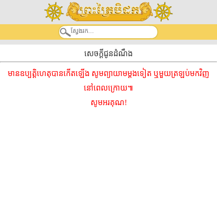
សេចក្តីជូនដំណឹង
មានឧប្បត្តិហេតុបានកើតឡើង សូមព្យាយាមម្ដងទៀត ឬមួយត្រឡប់មកវិញ
នៅពេលក្រោយ៕
សូមអរគុណ!