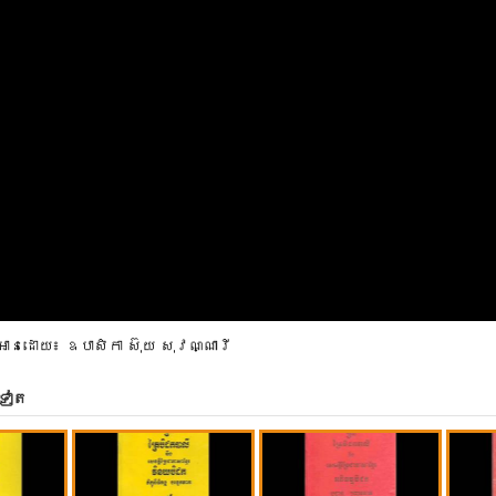
អានដោយ៖ ឧបាសិកា ស៊ុយ សុវណ្ណារី
ទៀត