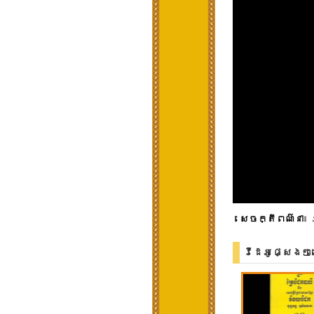
សេចក្តីពណ៌នា
៖ 
វីដេអូផ្សេងៗ