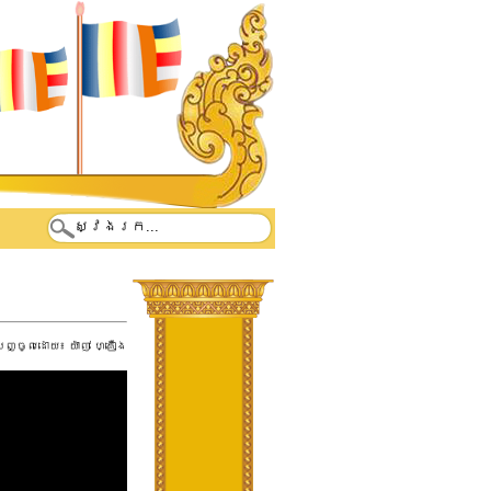
បញ្ចូលដោយ៖
យ៉ាញ់ ហ្គឿង