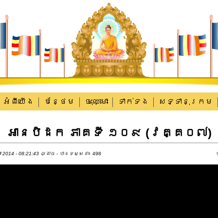
អំពីយើង
បន្ថែម
ចុះឈ្មោះ
ទាក់​ទង
សទ្ទានុក្រម
អាន​បិដក ភាគទី ១០៩ (វគ្គ០៧)
 2014 - 08:21:43 ល្ងាច
- បានទស្សនា៖ 498