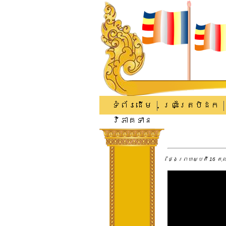
ទំព័រដើម
ព្រះត្រៃបិដក
វិភាគទាន
ថ្ងៃព្រហស្បតិ៍ 16 តុលា