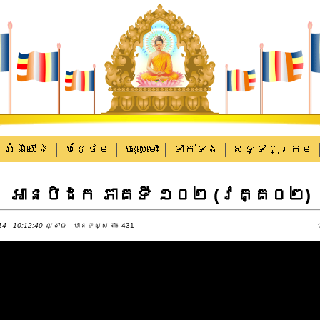
អំពីយើង
បន្ថែម
ចុះឈ្មោះ
ទាក់​ទង
សទ្ទានុក្រម
អាន​បិដក ភាគទី ១០២ (វគ្គ០២)
4 - 10:12:40 ល្ងាច
- បានទស្សនា៖ 431