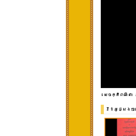
សេចក្តីពណ៌នា
៖ 
វីដេអូផ្សេងៗ