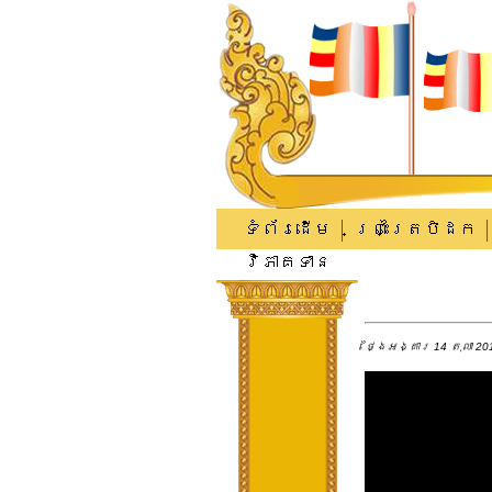
ទំព័រដើម
ព្រះត្រៃបិដក
វិភាគទាន
ថ្ងៃអង្គារ 14 តុលា 201