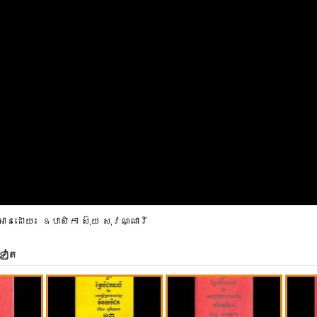
អានដោយ៖ ឧបាសិកា ស៊ុយ សុវណ្ណារី
ទៀត