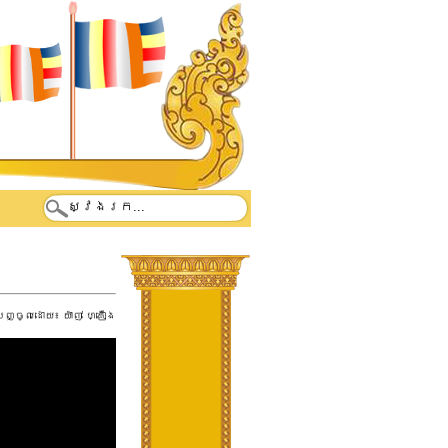
បញ្ចូលដោយ៖
យ៉ាញ់ ហ្គឿង