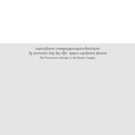
សម្រាប់ប្រើឯកជន ហាមចម្លងឬផ្សាយបន្តដោយមិនដាក់ប្រភព
ភិក្ខុ គុណឃោសោ យ័ញ មិញ គឿង - វត្តស្វាយ ខេត្តគៀងយ៉ាង វៀតណាម
The Possession belongs to the Khmer Sangha.