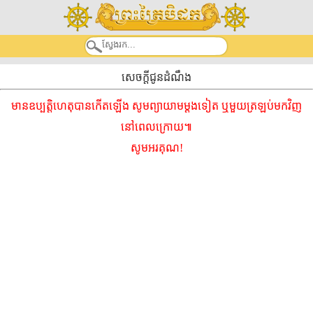
សេចក្តីជូនដំណឹង
មានឧប្បត្តិហេតុបានកើតឡើង សូមព្យាយាមម្ដងទៀត ឬមួយត្រឡប់មកវិញ
នៅពេលក្រោយ៕
សូមអរគុណ!