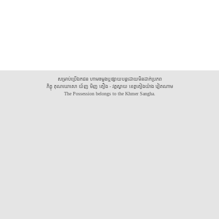
សម្រាប់ប្រើឯកជន ហាមចម្លងឬផ្សាយបន្តដោយមិនដាក់ប្រភព
ភិក្ខុ គុណឃោសោ យ័ញ មិញ គឿង - វត្តស្វាយ ខេត្តគៀងយ៉ាង វៀតណាម
The Possession belongs to the Khmer Sangha.