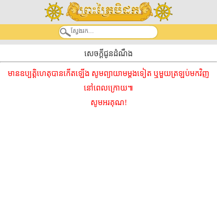
សេចក្តីជូនដំណឹង
មានឧប្បត្តិហេតុបានកើតឡើង សូមព្យាយាមម្ដងទៀត ឬមួយត្រឡប់មកវិញ
នៅពេលក្រោយ៕
សូមអរគុណ!