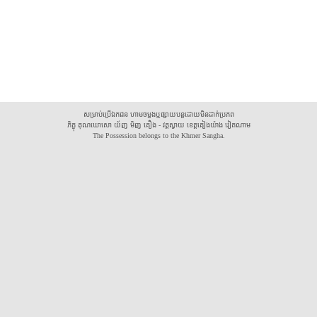
សម្រាប់ប្រើឯកជន ហាមចម្លងឬផ្សាយបន្តដោយមិនដាក់ប្រភព
ភិក្ខុ គុណឃោសោ យ័ញ មិញ គឿង - វត្តស្វាយ ខេត្តគៀងយ៉ាង វៀតណាម
The Possession belongs to the Khmer Sangha.