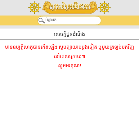
សេចក្តីជូនដំណឹង
មានឧប្បត្តិហេតុបានកើតឡើង សូមព្យាយាមម្ដងទៀត ឬមួយត្រឡប់មកវិញ
នៅពេលក្រោយ៕
សូមអរគុណ!