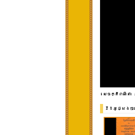
សេចក្តីពណ៌នា
៖ 
វីដេអូផ្សេងៗ