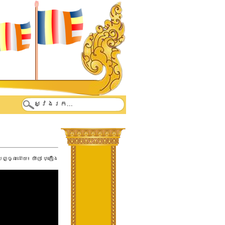
បញ្ចូលដោយ៖
យ៉ាញ់ ហ្គឿង