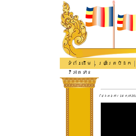
ទំព័រដើម
ព្រះត្រៃបិដក
វិភាគទាន
ថ្ងៃអង្គារ 14 តុលា 201