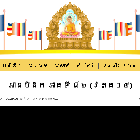
អំពីយើង
បន្ថែម
ចុះឈ្មោះ
ទាក់​ទង
សទ្ទានុក្រម
អាន​បិដក ភាគទី ៨៦ (វគ្គ០៤)
4 - 06:29:53 ល្ងាច
- បានទស្សនា៖ 416