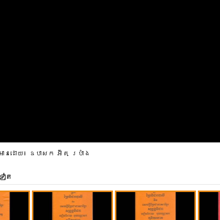
អានដោយ៖ ឧបាសក អ៊ិត ប្រាំង
ទៀត