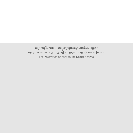
សម្រាប់ប្រើឯកជន ហាមចម្លងឬផ្សាយបន្តដោយមិនដាក់ប្រភព
ភិក្ខុ គុណឃោសោ យ័ញ មិញ គឿង - វត្តស្វាយ ខេត្តគៀងយ៉ាង វៀតណាម
The Possession belongs to the Khmer Sangha.