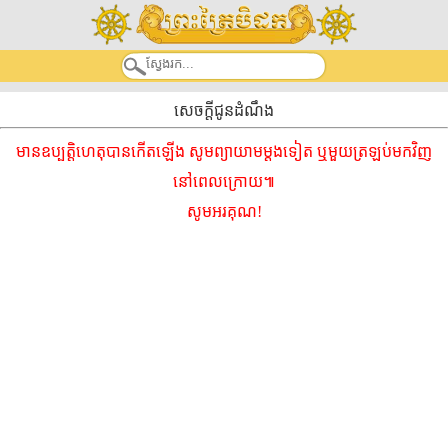
សេចក្តីជូនដំណឹង
មានឧប្បត្តិហេតុបានកើតឡើង សូមព្យាយាមម្ដងទៀត ឬមួយត្រឡប់មកវិញ
នៅពេលក្រោយ៕
សូមអរគុណ!