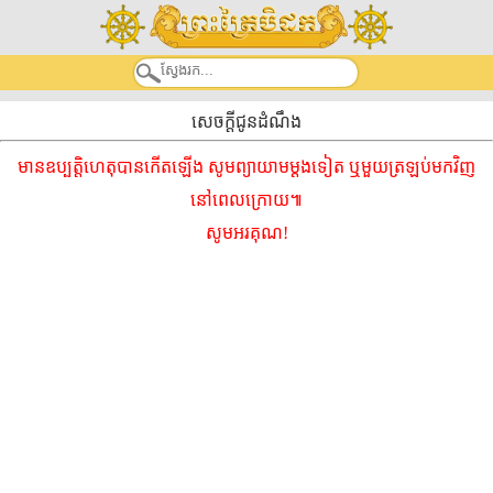
សេចក្តីជូនដំណឹង
មានឧប្បត្តិហេតុបានកើតឡើង សូមព្យាយាមម្ដងទៀត ឬមួយត្រឡប់មកវិញ
នៅពេលក្រោយ៕
សូមអរគុណ!