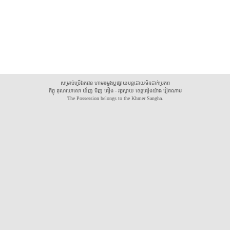
សម្រាប់ប្រើឯកជន ហាមចម្លងឬផ្សាយបន្តដោយមិនដាក់ប្រភព
ភិក្ខុ គុណឃោសោ យ័ញ មិញ គឿង - វត្តស្វាយ ខេត្តគៀងយ៉ាង វៀតណាម
The Possession belongs to the Khmer Sangha.