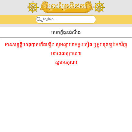
សេចក្តីជូនដំណឹង
មានឧប្បត្តិហេតុបានកើតឡើង សូមព្យាយាមម្ដងទៀត ឬមួយត្រឡប់មកវិញ
នៅពេលក្រោយ៕
សូមអរគុណ!