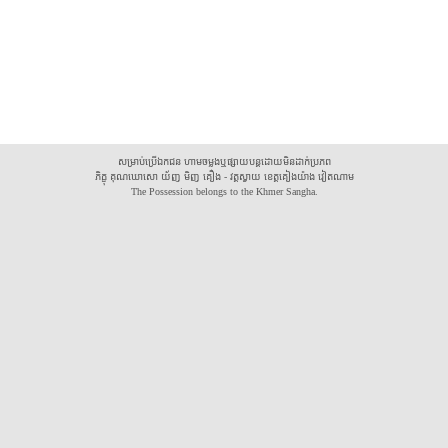
សម្រាប់ប្រើឯកជន ហាមចម្លងឬផ្សាយបន្តដោយមិនដាក់ប្រភព
ភិក្ខុ គុណឃោសោ យ័ញ មិញ គឿង - វត្តស្វាយ ខេត្តគៀងយ៉ាង វៀតណាម
The Possession belongs to the Khmer Sangha.