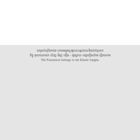
សម្រាប់ប្រើឯកជន ហាមចម្លងឬផ្សាយបន្តដោយមិនដាក់ប្រភព
ភិក្ខុ គុណឃោសោ យ័ញ មិញ គឿង - វត្តស្វាយ ខេត្តគៀងយ៉ាង វៀតណាម
The Possession belongs to the Khmer Sangha.