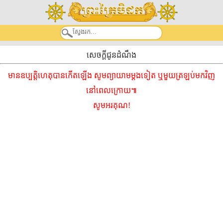
សេចក្តីជូនដំណឹង
មានឧប្បត្តិហេតុបានកើតឡើង សូមព្យាយាមម្ដងទៀត ឬមួយត្រឡប់មកវិញ
នៅពេលក្រោយ៕
សូមអរគុណ!