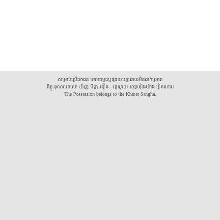
សម្រាប់ប្រើឯកជន ហាមចម្លងឬផ្សាយបន្តដោយមិនដាក់ប្រភព
ភិក្ខុ គុណឃោសោ យ័ញ មិញ គឿង - វត្តស្វាយ ខេត្តគៀងយ៉ាង វៀតណាម
The Possession belongs to the Khmer Sangha.