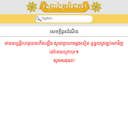
សេចក្តីជូនដំណឹង
មានឧប្បត្តិហេតុបានកើតឡើង សូមព្យាយាមម្ដងទៀត ឬមួយត្រឡប់មកវិញ
នៅពេលក្រោយ៕
សូមអរគុណ!