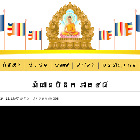
អំពីយើង
បន្ថែម
ចុះឈ្មោះ
ទាក់​ទង
សទ្ទានុក្រម
អំណានបិដក ភាគ៤៨
9 - 11:43:47 ល្ងាច
- បានទស្សនា៖ 308