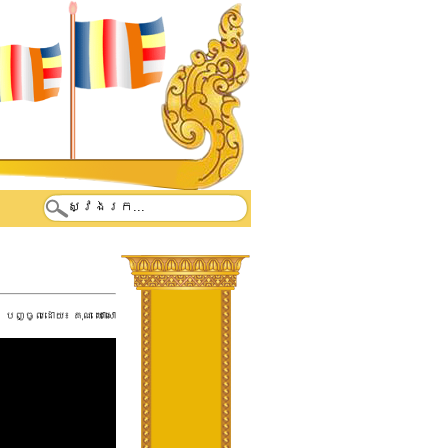
បញ្ចូលដោយ៖
គុណ ឃោសោ