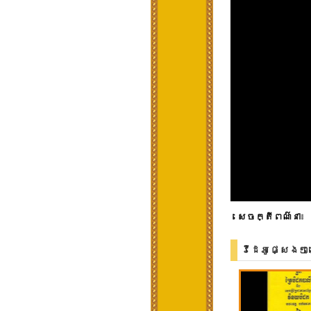
សេចក្តីពណ៌នា
៖
វីដេអូផ្សេងៗ