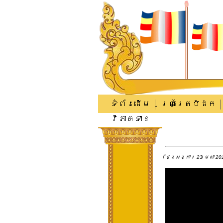
ទំព័រដើម
ព្រះត្រៃបិដក
វិភាគទាន
ថ្ងៃអង្គារ 23 មេសា 201