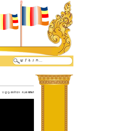
បញ្ចូលដោយ៖
គុណ ឃោសោ