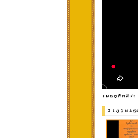
សេចក្តីពណ៌នា
៖
វីដេអូផ្សេងៗ