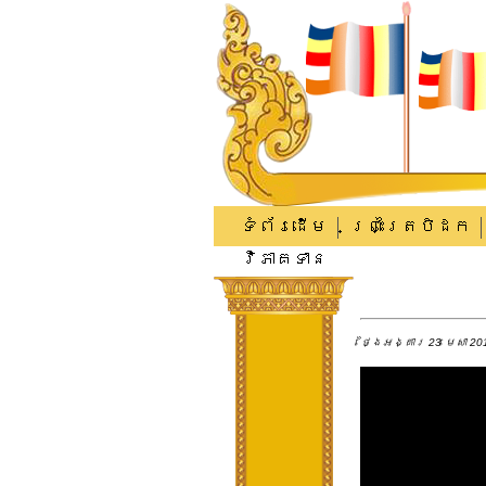
ទំព័រដើម
ព្រះត្រៃបិដក
វិភាគទាន
ថ្ងៃអង្គារ 23 មេសា 201