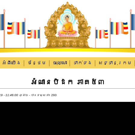
អំពីយើង
បន្ថែម
ចុះឈ្មោះ
ទាក់​ទង
សទ្ទានុក្រម
អំណានបិដក ភាគ៥៣
9 - 11:46:00 ល្ងាច
- បានទស្សនា៖ 293