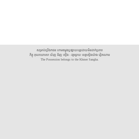
សម្រាប់ប្រើឯកជន ហាមចម្លងឬផ្សាយបន្តដោយមិនដាក់ប្រភព
ភិក្ខុ គុណឃោសោ យ័ញ មិញ គឿង - វត្តស្វាយ ខេត្តគៀងយ៉ាង វៀតណាម
The Possession belongs to the Khmer Sangha.