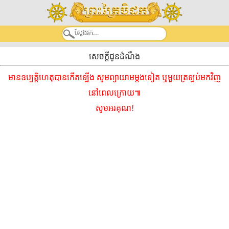
សេចក្តីជូនដំណឹង
មានឧប្បត្តិហេតុបានកើតឡើង សូមព្យាយាមម្ដងទៀត ឬមួយត្រឡប់មកវិញ
នៅពេលក្រោយ៕
សូមអរគុណ!