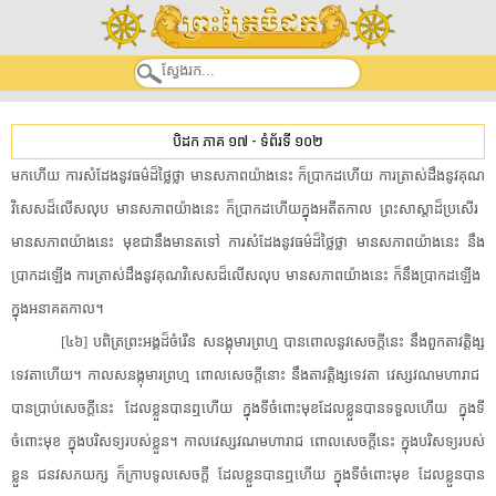
បិដក ភាគ ១៧
-
ទំព័រទី ១០២
មក​ហើយ​ ​ការសំដែង​នូវ​ធម៌​ដ៏​ថ្លៃថ្លា​ ​មាន​សភាព​យ៉ាងនេះ​ ​ក៏​ប្រាកដហើយ​ ​ការ​ត្រាស់​ដឹង​នូវ​គុណ
វិសេស​ដ៏​លើសលុប​ ​មាន​សភាព​យ៉ាងនេះ​ ​ក៏​ប្រាកដហើយ​ក្នុង​អតីតកាល​ ​ព្រះ​សាស្តា​ដ៏​ប្រសើរ​ ​
មាន​សភាព​យ៉ាងនេះ​ ​មុខ​ជា​នឹង​មានត​ទៅ​ ​ការសំដែង​នូវ​ធម៌​ដ៏​ថ្លៃថ្លា​ ​មាន​សភាព​យ៉ាងនេះ​ ​នឹង​
ប្រាកដ​ឡើង​ ​ការ​ត្រាស់​ដឹង​នូវ​គុណវិសេស​ដ៏​លើសលុប​ ​មាន​សភាព​យ៉ាងនេះ​ ​ក៏​នឹង​ប្រាកដ​ឡើង​ ​
ក្នុង​អនាគតកាល​។​ ​
​[​៤៦​]​ ​បពិត្រ​ព្រះអង្គ​ដ៏​ចំរើន​ ​សន​ង្កុ​មារ​ព្រហ្ម​ ​បាន​ពោល​នូវ​សេចក្តី​នេះ​ ​នឹង​ពួក​តាវត្តិង្ស​
ទេវតា​ហើយ​។​ ​កាល​សន​ង្កុ​មារ​ព្រហ្ម​ ​ពោល​សេចក្តី​នោះ​ ​នឹង​តាវត្តិង្ស​ទេវតា​ ​វេស្សវណ​មហារាជ​ ​
បាន​ប្រាប់​សេចក្តី​នេះ​ ​ដែល​ខ្លួន​បានឮ​ហើយ​ ​ក្នុង​ទី​ចំពោះមុខ​ដែល​ខ្លួន​បាន​ទទួល​ហើយ​ ​ក្នុង​ទី​
ចំពោះមុខ​ ​ក្នុង​បរិសទ្យ​របស់​ខ្លួន​។​ ​កាល​វេស្សវណ​មហារាជ​ ​ពោល​សេចក្តី​នេះ​ ​ក្នុង​បរិសទ្យ​របស់​
ខ្លួន​ ​ជ​នវ​ស​ភយ​ក្ស​ ​ក៏​ក្រាបទូល​សេចក្តី​ ​ដែល​ខ្លួន​បានឮ​ហើយ​ ​ក្នុង​ទី​ចំពោះមុខ​ ​ដែល​ខ្លួន​បាន​