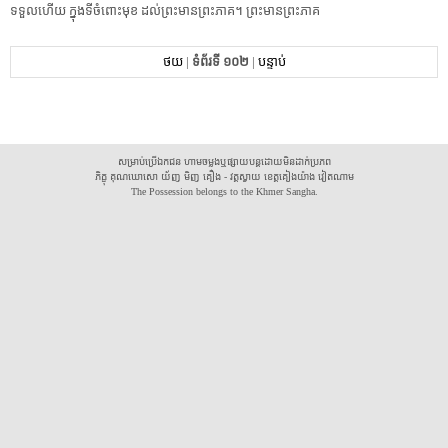
ទទួល​ហើយ​ ​ក្នុង​ទី​ចំពោះមុខ​ ​ដល់​ព្រះមានព្រះភាគ​។​ ​ព្រះមានព្រះភាគ​
ថយ
|
ទំព័រទី ១០២
|
បន្ទាប់
សម្រាប់ប្រើឯកជន ហាមចម្លងឬផ្សាយបន្តដោយមិនដាក់ប្រភព
ភិក្ខុ គុណឃោសោ យ័ញ មិញ គឿង - វត្តស្វាយ ខេត្តគៀងយ៉ាង វៀតណាម
The Possession belongs to the Khmer Sangha.