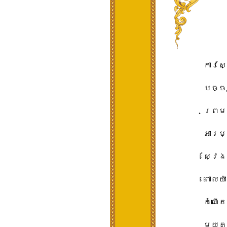
ការស
បច្ចុ
ព្រម 
អារម
ស្វែង
ពោល​យ
កំណើត
មួយ​គ