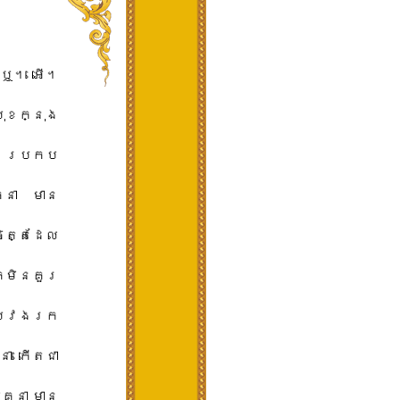
ុ​ឬ។ អើ។
​ក្នុង​
ា ប្រកប​
្នា មាន​
្ត​ដែល​
មិន​គួរ​
ស្វែងរក​
នា កើតជា​
គ្នា មាន​