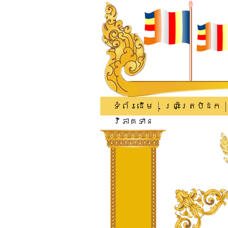
ទំព័រដើម
ព្រះត្រៃបិដក
វិភាគទាន