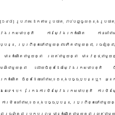
[១៤៨] រូប​រាគៈ ដេក​តាម​រូបធាតុ រាប់បញ្ចូល​ក្នុង​រូបធាត
្វែងរក​សមាបត្តិ ការស្វែងរក​កំណើត ការ​នៅជា​សុខ
ប្បន្ន ប្រព្រឹត្តទៅ​ជាមួយគ្នា កើតជា​មួយ​គ្នា ច្រឡំ​គ្ន
មានកំណើត​ជាមួយគ្នា រលត់​ជាមួយគ្នា មាន​វត្ថុជា​មួយ​គ
្មណ៍​ជាមួយគ្នា ដោយចិត្ត​ដែល​ស្វែងរក​សមាបត្តិ ចិត
រក​កំណើត ចិត្ត​ដែល​នៅជា​សុខ​ក្នុង​បច្ចុប្បន្ន​ឬ។ អ្នក​
៉ាងនេះ​ទេ។បេ។ ក្រែង​ការ​មិន​ស្វែងរក​សមាបត្តិ ការ​មិន​
 ការ​មិន​នៅជា​សុខ​ក្នុង​បច្ចុប្បន្ន ប្រព្រឹត្តទៅ​ជាមួយគ្
្នា ច្រឡំ​គ្នា ប្រកប​ព្រម មានកំណើត​ជាមួយគ្នា រលត់​ជាមួយ