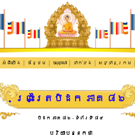
អំពីយើង
បន្ថែម
ចុះឈ្មោះ
ទាក់​ទង
សទ្ទានុក្រម
ព្រះត្រៃបិដក ភាគ ៨៦
បិដក ភាគ ៨៦ - ទំព័រទី ៨៤
បរិ​យា​បន្ន​កថា